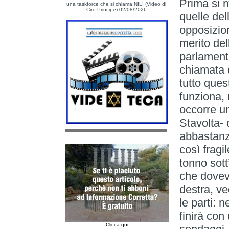
Prima si m
una taskforce che si chiama NILI (Video di
Ciro Principe) 02/08/2026
quelle dell
opposizion
merito del
parlamenta
chiamata d
tutto que
funziona, 
occorre un
Stavolta- 
abbastanza
così fragi
tonno sott
che dovev
destra, ve
le parti: 
finirà con
Clicca qui