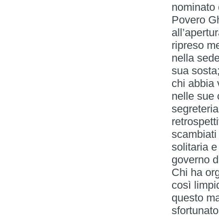
nominato 
Povero Ghi
all’apertu
ripreso m
nella sed
sua sosta;
chi abbia 
nelle sue 
segreteria
retrospett
scambiati 
solitaria 
governo d
Chi ha org
così limpi
questo ma
sfortunato