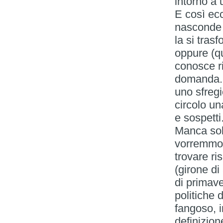
intorno a 
E così ecco
nasconde l
la si tras
oppure (qu
conosce ri
domanda. 
uno sfregi
circolo un
e sospetti
Manca sol
vorremmo 
trovare ri
(girone di
di primaver
politiche 
fangoso, 
definizione