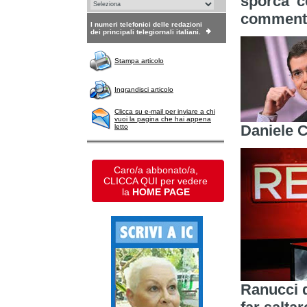
sporca' c
commento
I numeri telefonici delle redazioni
dei principali telegiornali italiani.
Stampa articolo
Ingrandisci articolo
Clicca su e-mail per inviare a chi
vuoi la pagina che hai appena
Daniele 
letto
Caro/a abbonato/a,
CLICCA QUI per vedere
la
HOME PAGE
Ranucci d