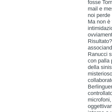
fosse Tom 
mail e mes
noi perde
Ma non è t
intimidazi
ovviamente
Risultato?
associando
Ranucci s
con palla
della sini
misterioso
collaborat
Berlinguer
controlla
microfoni,
oggettivam