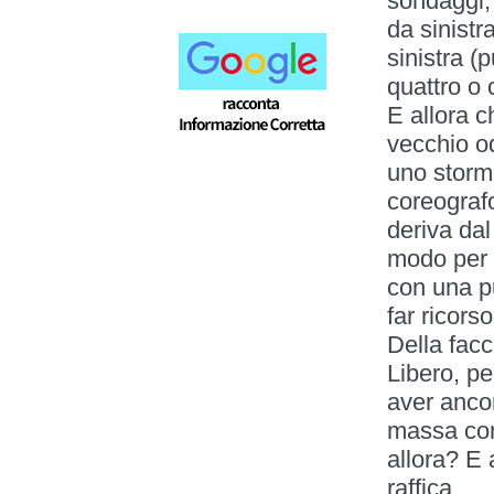
sondaggi, 
da sinistr
sinistra 
quattro o 
E allora c
vecchio od
uno storm
coreograf
deriva dal
modo per l
con una pu
far ricors
Della facc
Libero, pe
aver ancor
massa con
allora? E 
raffica.