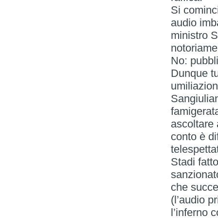
Si cominc
audio imba
ministro 
notoriame
No: pubbl
Dunque tut
umiliazion
Sangiulian
famigerata
ascoltare 
conto è di
telespettat
Stadi fatt
sanzionato
che succe
(l’audio p
l’inferno 