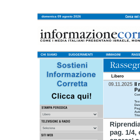
domenica 09 agosto 2026
CHI SIAMO
SUGGERIMENTI
IMMAGINI
RASS
Libero
09.11.2025
Il
Pa
Com
Tes
Dat
Pag
Aut
Tito
Riprend
pag. 1/4, 