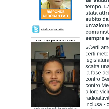
far saltar
tempo. L
stata att
subito da
un'azione
vai alla pagina twitter
comunisti
sempre e
CLICCA QUI per vedere il VIDEO
«Certi amo
certi meto
legislatu
scatta una
la fase d
contro Ber
contro Me
a loro vic
radioattiv
inclusa - 
Israele sta eliminando i nuovi nazisti con