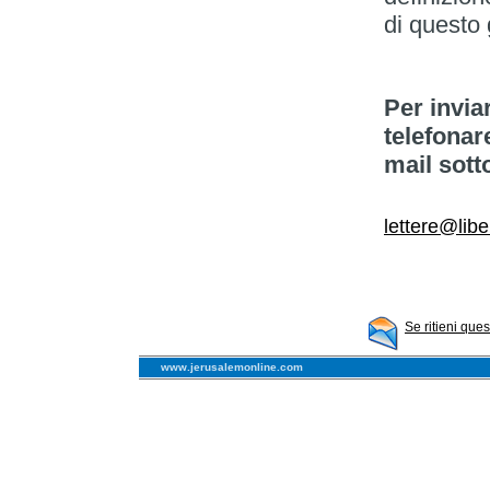
di questo 
Per invia
telefonar
mail sott
lettere@libe
Se ritieni que
www.jerusalemonline.com