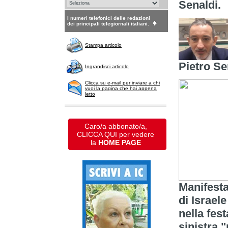
Senaldi.
I numeri telefonici delle redazioni
dei principali telegiornali italiani.
Stampa articolo
Pietro Se
Ingrandisci articolo
Clicca su e-mail per inviare a chi
vuoi la pagina che hai appena
letto
Caro/a abbonato/a,
CLICCA QUI per vedere
la
HOME PAGE
Manifesta
di Israele
nella fes
sinistra 