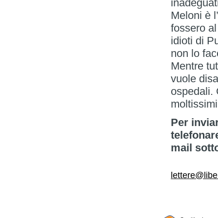
inadeguat
Meloni è 
fossero al 
idioti di 
non lo fa
Mentre tut
vuole disa
ospedali. 
moltissimi
Per invia
telefonar
mail sott
lettere@libe