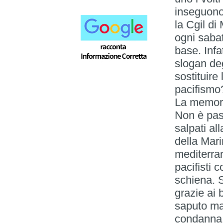
inseguono
la Cgil di
ogni sabat
base. Infa
slogan deg
sostituire
pacifismo
La memoria
Non è pas
salpati al
della Mar
mediterran
pacifisti c
schiena. S
grazie ai 
saputo ma
condanna c