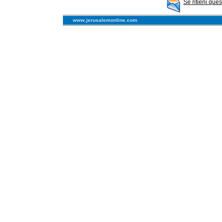
Se ritieni que
www.jerusalemonline.com