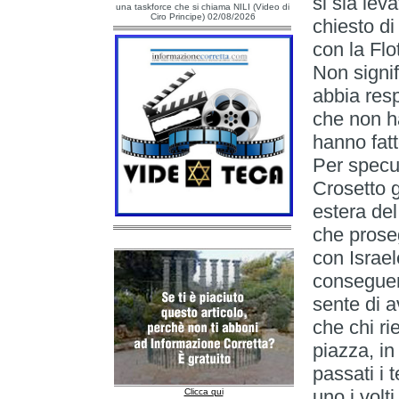
si sia leva
una taskforce che si chiama NILI (Video di
Ciro Principe) 02/08/2026
chiesto di
con la Flot
Non signi
abbia resp
che non h
hanno fatt
Per specu
Crosetto g
estera del
che proseg
con Israel
conseguen
sente di a
che chi ri
piazza, in
passati i 
uno i volti
Clicca qui