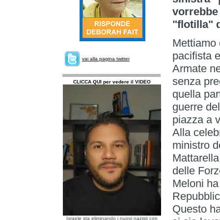
vorrebbe 
"flotilla"
Mettiamo d
pacifista 
vai alla pagina twitter
Armate nel
senza prec
CLICCA QUI per vedere il VIDEO
quella par
guerre de
piazza a v
Alla celeb
ministro d
Mattarella
delle Forz
Meloni ha 
Repubblica
Questo ha
Israele sta eliminando i nuovi nazisti con