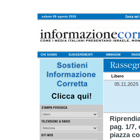
sabato 08 agosto 2026
CHI SIAMO
SUGGERIMENTI
IMMAGINI
RASS
Libero
05.11.2025
Riprend
pag. 1/7,
piazza con