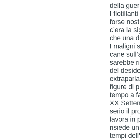
della gue
I flotilla
forse nost
c’era la s
che una d
I maligni 
cane sull’
sarebbe ri
del deside
extraparla
figure di 
tempo a fa
XX Settem
serio il p
lavora in 
risiede un
tempi del