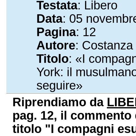
Testata
: Libero
Data
: 05 novembr
Pagina
: 12
Autore
: Costanza 
Titolo
: «I compagn
York: il musulman
seguire»
Riprendiamo da
LIB
pag. 12, il commento 
titolo "I compagni es