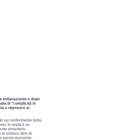
ite imbarazzante e dopo
lia di "complicità in
izia a ripensare al
oto sul conferimento della
io. In realtà è un
ente dimentichi.
se al sindaco dem di
le parole durissime,