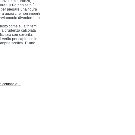
oranza e minoranza,
ora», il Pd non sa più
e per piegare una figura
bra quasi che non importi
e ovviamente diventerebbe
uesto come su altri temi,
, la prudenza calcolata
dicherà con severità.
 verità per capire se le
proprie scelte». E' uno
 cliccando qui