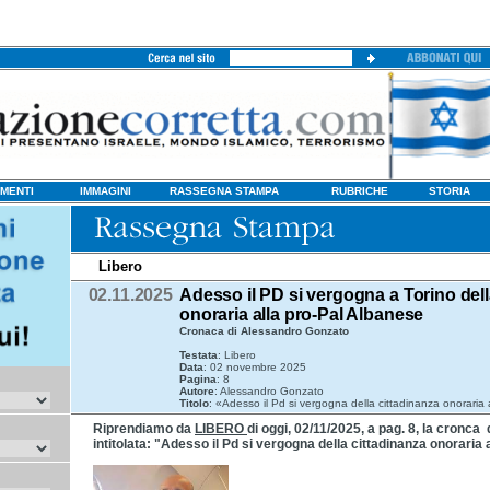
MENTI
IMMAGINI
RASSEGNA STAMPA
RUBRICHE
STORIA
Libero
02.11.2025
Adesso il PD si vergogna a Torino dell
onoraria alla pro-Pal Albanese
Cronaca di Alessandro Gonzato
Testata
: Libero
Data
: 02 novembre 2025
Pagina
: 8
Autore
: Alessandro Gonzato
Titolo
: «Adesso il Pd si vergogna della cittadinanza onoraria
Riprendiamo da
LIBERO
di oggi, 02/11/2025, a pag. 8, la cronc
intitolata: "Adesso il Pd si vergogna della cittadinanza onoraria 