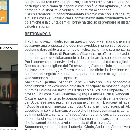
sempre della relatrice Onu pro-Pal, sulla senatrice a vita Liliana Se
sostengo che ci sono gli esperti e che non è la sua opinione, o la 
personale, a stabilire la verità su quanto sta accadendo...
C’è chiaramente un condizionamento emotivo che non la rende imp
a questa cosa»). $ chiaro che il conferimento della cittadinanza avr
polemiche e la giunta dem di Torino ha deciso di prendere le dist
calcoli elettorali.
RETROMARCIA
Il Pd ha motivato il dietrofront in questo modo: «Pensiamo che sia s
votazione una proposta che oggi non avrebbe i numeri per essere
il VIDEO
vogliamo dare adito a ulteriori polemiche, malignità e strumentalizz
indipendente e libero di Francesca Albanese, né offrire un’occasio
quanti provano quotidianamente a delegittimare le sue competenze
Per l’approvazione serviva il via libera dei due-terzi dei consiglieri
Demos e un consigliere del Pd avevano già annunciato la loro ast
motivazione dem regge. E però è chiaro che dietro la decisione c’è 
sarebbe conseguita continuando a portare in trionfo la signora, ben 
voto sarebbe stata una Caporetto.
Anche Avs – perfino l’Alleanza Bonelli&Fratoianni – si è accodato al
sono imbestialiti: «Avevamo chiesto di anticipare la mozione, oggi
punto dell’ordine dei lavori, ma il diniego del Pd lo ha impedito. E'
proseguito i consiglieri Valentina Sganga e Andrea Russi, «soprattut
Gaza è nuovamente sotto bombardamento e voci di verità e denun
dell’Albanese sono più che necessarie che mai». E ancora, gli ade
«Dopo le sanzioni imposte dagli Stati Uniti, che impediscono all’Al
accedere ai servizi bancari, e dopo che la rappresentanza israelian
definita pubblicamente una “strega”, ci chiediamo cos’altro debba
almeno la sinistra riesca a mostrarsi compatta nel sostegno a que
che ha semplicemente avuto l’audacia di dire la verità».
Sennonché, ribattono i dem Ludovica Cioria, Abdullahi Ahmed, An
i nazisti con