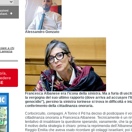
dazioni
aliani.
Alessandro Gonzato
nviare a chi
ai appena
o/a,
vedere
GE
Francesca Albanese era l'icona della sinistra. Ma a furia di usc
la vergogna del suo ultimo rapporto (dove arriva ad accusare l'Ita
genocidio"), persino la sinistra torinese si trova in difficoltà e in
conferimento della cittadinanza onoraria.
Cortocircuito, compagni. A Torino il Pd ha deciso di posticipare il v
cittadinanza onoraria a Francesca Albanese. Tecnicamente è un rinv
tentativo di insabbiare la questione sperando, vanamente, che la g
Il motivo della strategia è chiaro: prima la reprimenda dell’Albane
Reggio Emilia che aveva osato ricordare gli ostaggi israeliani; poi 