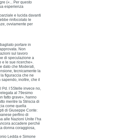
gre («... Per questo
sua esperienza
arziale e lucida davanti
ebbe rinfocolato le
anze, ovviamente per
bagliato portare in
 approvata. Non
azioni sul lavoro
ne di speculazione a
 e le sue ricerche».
, e dato che Moderati,
ensione, tecnicamente la
la figuraccia che ne
sapendo, inoltre, che il
 Pd. I 5Stelle invece no,
 relegata al 79esimo
 un fatto grave», hanno
to mentre la Striscia di
cia come quella
pti di Giuseppe Conte:
banese perfino di
a alle Nazioni Unite l’ha
 ancora accadere perché
sta donna coraggiosa,
tonio Ledda e Simone