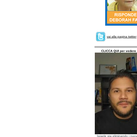
vai alla pagina twitter
CLICCA QUI per vedere 
Israele sta eliminando i nuov