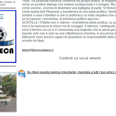
Tosto, «la proposta nasceva condivisa fra gruppi diversi, di maggi
ILI (Video di
come un positivo dialogo che vedeva protagonista il Consiglio. Ma 
/2026
come uscirne, «rischia di diventare una battaglia di parte. Si finisc
come quella dell’Albanese a bandierina di una parte politica. Sem
portare a casa l’obiettivo e che si preferisca un esito negativo ch
un’occasione, l’ennesima, di polemica politica spiccia».
SCINTILLE I 5Stelle non ci stanno: «Il problema della politica, su q
non è la mancanza di mezzi ma di coraggio. Il silenzio, l’ambiguità
sono il terreno su cui si è consumata una tragedia che la storia giu
Questo voto non è solo su una cittadinanza onoraria, è una prova di
istituzioni sono ancora capaci di assumersi la responsabilità delle 
scontro fra titani.
lettere@liberoquotidiano.it
Condividi sui social network:
Se ritieni questa pagina importante, mandala a tutti i tuoi amici