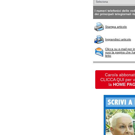
I numeri telefonici delle re
dei principali telegiornali it
Stampa articolo
Ingrandisci articolo
Clicca su e-mail per i
vuoi la pagina che h
letto
Caro/a abbonat
CLICCA QUI per 
la
HOME PA