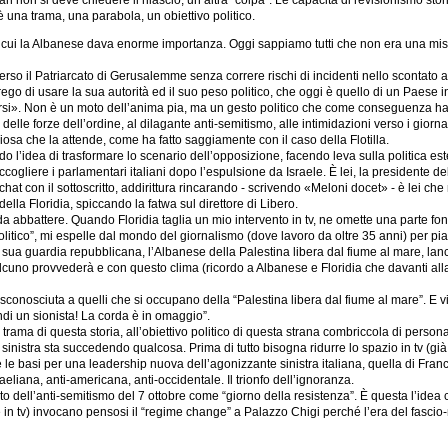
h non si deve chiedere il rilascio, un’altra “colpa”. Le capacità di revisionismo st
’è una trama, una parabola, un obiettivo politico.
illa a cui la Albanese dava enorme importanza. Oggi sappiamo tutti che non era una m
uti verso il Patriarcato di Gerusalemme senza correre rischi di incidenti nello sconta
go di usare la sua autorità ed il suo peso politico, che oggi è quello di un Paese in
marsi». Non è un moto dell’anima pia, ma un gesto politico che come conseguenza ha t
lle forze dell’ordine, al dilagante anti-semitismo, alle intimidazioni verso i giorna
sa che la attende, come ha fatto saggiamente con il caso della Flotilla.
ndo l’idea di trasformare lo scenario dell’opposizione, facendo leva sulla politica e
ccogliere i parlamentari italiani dopo l’espulsione da Israele. È lei, la presidente 
 chat con il sottoscritto, addirittura rincarando - scrivendo «Meloni docet» - è lei ch
a Floridia, spiccando la fatwa sul direttore di Libero.
a abbattere. Quando Floridia taglia un mio intervento in tv, ne omette una parte f
itico”, mi espelle dal mondo del giornalismo (dove lavoro da oltre 35 anni) per pia
 sua guardia repubblicana, l’Albanese della Palestina libera dal fiume al mare, lanc
qualcuno provvederà e con questo clima (ricordo a Albanese e Floridia che davanti all
osciuta a quelli che si occupano della “Palestina libera dal fiume al mare”. E visti i
endi un sionista! La corda è in omaggio”.
ama di questa storia, all’obiettivo politico di questa strana combriccola di personag
e a sinistra sta succedendo qualcosa. Prima di tutto bisogna ridurre lo spazio in tv (
le basi per una leadership nuova dell’agonizzante sinistra italiana, quella di Fra
aeliana, anti-americana, anti-occidentale. Il trionfo dell’ignoranza.
to dell’anti-semitismo del 7 ottobre come “giorno della resistenza”. È questa l’idea
dare in tv) invocano pensosi il “regime change” a Palazzo Chigi perché l’era del fasci