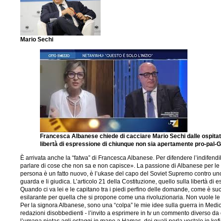
Mario Sechi
Francesca Albanese chiede di cacciare Mario Sechi dalle ospitate
libertà di espressione di chiunque non sia apertamente pro-pal-
È arrivata anche la “fatwa” di Francesca Albanese. Per difendere l’indifendi
parlare di cose che non sa e non capisce». La passione di Albanese per le 
persona è un fatto nuovo, è l’ukase del capo del Soviet Supremo contro uno ch
guarda e li giudica. L’articolo 21 della Costituzione, quello sulla libertà di
Quando ci va lei e le capitano tra i piedi perfino delle domande, come è suc
esilarante per quella che si propone come una rivoluzionaria. Non vuole le 
Per la signora Albanese, sono una “colpa” le mie idee sulla guerra in Medio O
redazioni disobbedienti - l’invito a esprimere in tv un commento diverso da q