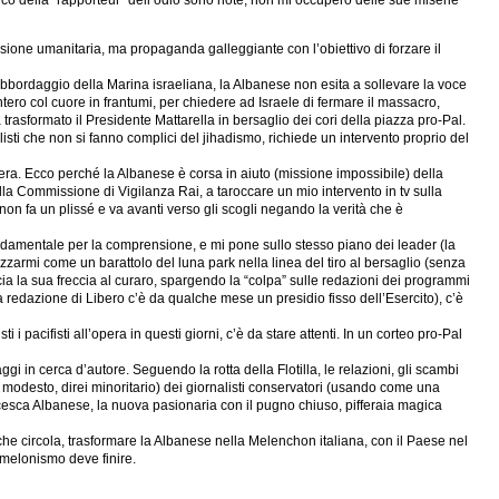
orico della “rapporteur” dell’odio sono note, non mi occuperò delle sue miserie
issione umanitaria, ma propaganda galleggiante con l’obiettivo di forzare il
to abbordaggio della Marina israeliana, la Albanese non esita a sollevare la voce
tero col cuore in frantumi, per chiedere ad Israele di fermare il massacro,
rasformato il Presidente Mattarella in bersaglio dei cori della piazza pro-Pal.
listi che non si fanno complici del jihadismo, richiede un intervento proprio del
stera. Ecco perché la Albanese è corsa in aiuto (missione impossibile) della
della Commissione di Vigilanza Rai, a taroccare un mio intervento in tv sulla
e non fa un plissé e va avanti verso gli scogli negando la verità che è
ondamentale per la comprensione, e mi pone sullo stesso piano dei leader (la
zzarmi come un barattolo del luna park nella linea del tiro al bersaglio (senza
ia la sua freccia al curaro, spargendo la “colpa” sulle redazioni dei programmi
a redazione di Libero c’è da qualche mese un presidio fisso dell’Esercito), c’è
 pacifisti all’opera in questi giorni, c’è da stare attenti. In un corteo pro-Pal
gi in cerca d’autore. Seguendo la rotta della Flotilla, le relazioni, gli scambi
già modesto, direi minoritario) dei giornalisti conservatori (usando come una
ncesca Albanese, la nuova pasionaria con il pugno chiuso, pifferaia magica
 che circola, trasformare la Albanese nella Melenchon italiana, con il Paese nel
o-melonismo deve finire.