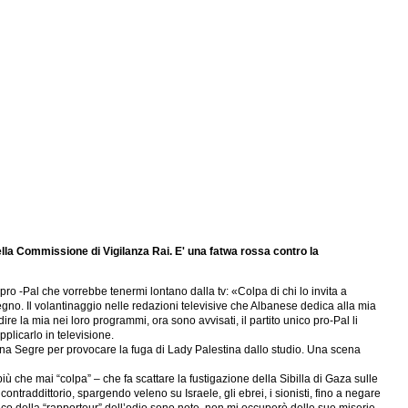
lla Commissione di Vigilanza Rai. E' una fatwa rossa contro la
ro -Pal che vorrebbe tenermi lontano dalla tv: «Colpa di chi lo invita a
no. Il volantinaggio nelle redazioni televisive che Albanese dedica alla mia
re la mia nei loro programmi, ora sono avvisati, il partito unico pro-Pal li
plicarlo in televisione.
liana Segre per provocare la fuga di Lady Palestina dallo studio. Una scena
iù che mai “colpa” – che fa scattare la fustigazione della Sibilla di Gaza sulle
ntraddittorio, spargendo veleno su Israele, gli ebrei, i sionisti, fino a negare