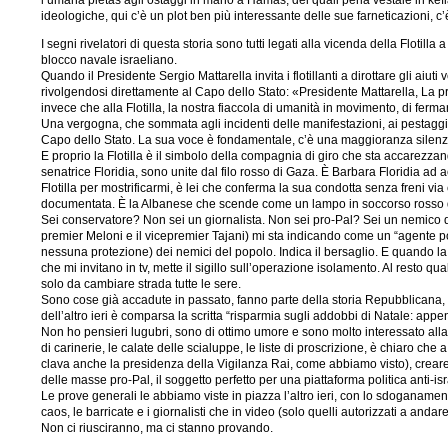
l’umana pietas agli ostaggi in mano a Hamas, dei quali perla vestale in kefia
ideologiche, qui c’è un plot ben più interessante delle sue farneticazioni, c
I segni rivelatori di questa storia sono tutti legati alla vicenda della Flot
blocco navale israeliano.
Quando il Presidente Sergio Mattarella invita i flotillanti a dirottare gli ai
rivolgendosi direttamente al Capo dello Stato: «Presidente Mattarella, La pre
invece che alla Flotilla, la nostra fiaccola di umanità in movimento, di fer
Una vergogna, che sommata agli incidenti delle manifestazioni, ai pestaggi de
Capo dello Stato. La sua voce è fondamentale, c’è una maggioranza silenzio
E proprio la Flotilla è il simbolo della compagnia di giro che sta accarezza
senatrice Floridia, sono unite dal filo rosso di Gaza. È Barbara Floridia ad a
Flotilla per mostrificarmi, è lei che conferma la sua condotta senza freni via
documentata. È la Albanese che scende come un lampo in soccorso rosso dell
Sei conservatore? Non sei un giornalista. Non sei pro-Pal? Sei un nemico d
premier Meloni e il vicepremier Tajani) mi sta indicando come un “agente pol
nessuna protezione) dei nemici del popolo. Indica il bersaglio. E quando la
che mi invitano in tv, mette il sigillo sull’operazione isolamento. Al resto 
solo da cambiare strada tutte le sere.
Sono cose già accadute in passato, fanno parte della storia Repubblicana, scon
dell’altro ieri è comparsa la scritta “risparmia sugli addobbi di Natale: app
Non ho pensieri lugubri, sono di ottimo umore e sono molto interessato alla tr
di carinerie, le calate delle scialuppe, le liste di proscrizione, è chiaro ch
clava anche la presidenza della Vigilanza Rai, come abbiamo visto), creare 
delle masse pro-Pal, il soggetto perfetto per una piattaforma politica anti-isr
Le prove generali le abbiamo viste in piazza l’altro ieri, con lo sdoganamen
caos, le barricate e i giornalisti che in video (solo quelli autorizzati a an
Non ci riusciranno, ma ci stanno provando.