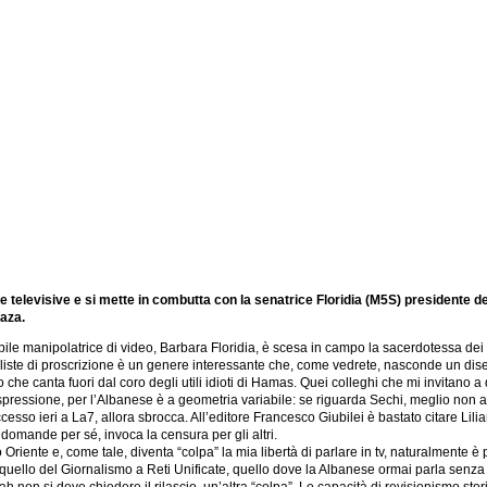
 televisive e si mette in combutta con la senatrice Floridia (M5S) presidente de
Gaza.
bile manipolatrice di video, Barbara Floridia, è scesa in campo la sacerdotessa dei p
liste di proscrizione è un genere interessante che, come vedrete, nasconde un diseg
e canta fuori dal coro degli utili idioti di Hamas. Quei colleghi che mi invitano a di
 espressione, per l’Albanese è a geometria variabile: se riguarda Sechi, meglio non ap
cesso ieri a La7, allora sbrocca. All’editore Francesco Giubilei è bastato citare Li
domande per sé, invoca la censura per gli altri.
riente e, come tale, diventa “colpa” la mia libertà di parlare in tv, naturalmente è p
uello del Giornalismo a Reti Unificate, quello dove la Albanese ormai parla senza co