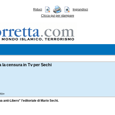
Riduci
Ingrandisci
Clicca qui per stampare
 la censura in Tv per Sechi
ero»
wa anti-Libero" l'editoriale di Mario Sechi.