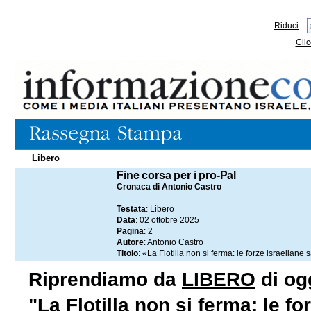
Riduci
Clic
Libero
02.10.2025
Fine corsa per i pro-Pal
Cronaca di Antonio Castro
Testata
: Libero
Data
: 02 ottobre 2025
Pagina
: 2
Autore
: Antonio Castro
Titolo
: «La Flotilla non si ferma: le forze israeliane
Riprendiamo da
LIBERO
di ogg
"La Flotilla non si ferma: le f