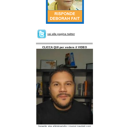
vai alla pagina twitter
CLICCA QUI per vedere il VIDEO
Israele sta eliminando i nuovi nazisti con