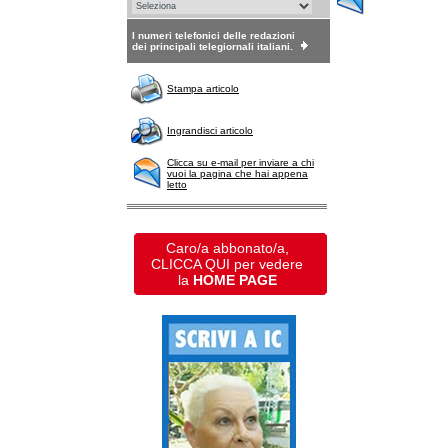
I numeri telefonici delle redazioni
dei principali telegiornali italiani.
Stampa articolo
Ingrandisci articolo
Clicca su e-mail per inviare a chi
vuoi la pagina che hai appena
letto
Caro/a abbonato/a,
CLICCA QUI per vedere
la
HOME PAGE