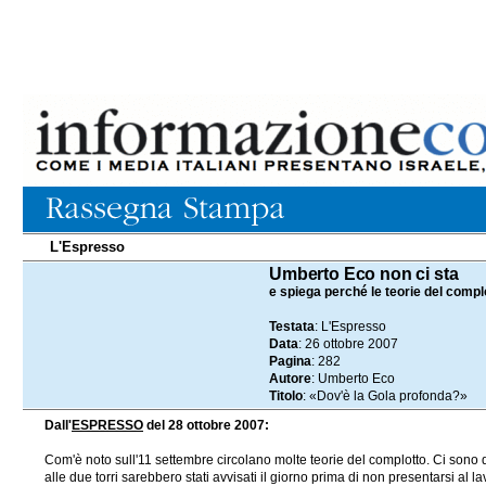
L'Espresso
26.10.2007
Umberto Eco non ci sta
e spiega perché le teorie del comp
Testata
: L'Espresso
Data
: 26 ottobre 2007
Pagina
: 282
Autore
: Umberto Eco
Titolo
: «Dov'è la Gola profonda?»
Dall'
ESPRESSO
del 28 ottobre 2007:
Com'è noto sull'11 settembre circolano molte teorie del complotto. Ci sono qu
alle due torri sarebbero stati avvisati il giorno prima di non presentarsi al l