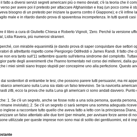
il fatto a diversi servizi segreti americani più o meno deviati; c'è la teoria che i
oro verso per avere poi il pretesto per attaccare Afghanistan e Iraq (un poco come è 
va bisogno di un pretesto per iniziare la guerra contro il Giappone); e c'è infine la 
eagito male e in ritardo dando prova di spaventosa incompetenza. In tutti questi casi 
 il libro a cura di Giulietto Chiesa e Roberto Vignoli, 'Zero. Perché la versione uff
al, Lidia Ravera, più numerosi stranieri.
erché, con mirabile equanimità (e dando prova di saper conquistare due settori opp
atori di altrettanto rispetto come Piergiorgio Odifreddi o James Randi. Il fatto che
 non era tanto sull'11 settembre quanto sull'eterna sindrome del complotto. Tuttavi
or parte degli avvenimenti che l'hanno tormentato nel corso dei millenni, dalla guerr
che i miei simili siano troppo stupidi per concepirne uno alla perfezione. Questo an
dai sostenitori di entrambe le tesi, che possono parere tutti persuasivi, ma mi appell
sbarco americano sulla Luna sia stato un falso televisivo. Se la navicella americana
imasti zitti, ecco la prova che sulla Luna gli americani ci sono andati davvero. Punto 
 che: 1. Se c'è un segreto, anche se fosse noto a una sola persona, questa persona, 
che rimane inviolato); 2. Se c'è un segreto ci sarà sempre una somma adeguata ricev
esercito inglese a raccontare tutto quello che aveva fatto a letto con la principessa 
zzare un falso attentato alle due torri (per minarle, per avvisare forze aeree di 
rsone utilizzate per queste imprese non sono mai di solito dei gentiluomini, ed è 
tostante