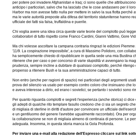
per potere poi invadere Afghanistan e Iraq; ci sono quelle che attribuiscono 
anticipo i particolari, salvo che ha lasciato che le cose andassero per il l
Harbor ma non avesse fatto nulla per mettere in salvo la sua flotta perché ave
ma le varie autorità preposte alla difesa del territorio statunitense hanno r
ufficiale dei fatti sia falsa, truffaldina e puerile.
Chi voglia avere una idea circa queste varie teorie del complotto può leggere
collaboratori di tutto rispetto come Franco Cardini, Gianni Vattimo, Gore Vid
Ma chi volesse ascoltare la campana contraria ringrazi le edizioni Piemme p
'11/9. La cospirazione impossibile', a cura di Massimo Polidoro, con collabor
ha semplicemente chiesto di ripubblicare in quella sede una mia Bustina che
ritenere che per caso o per concorso di varie stupidità vi avvengano la maggi
prudenza, sempre incline a dubitare di qualsiasi complotto, perché ritengo 
propenso a ritenere Bush e la sua amministrazione capaci di tutto.
Non entro (anche per ragioni di spazio) nei particolari degli argomenti usati 
prova del silenzio va usato per esempio contro coloro che insinuano che lo 
e aveva interesse a dirlo, ed erano i sovietici; se pertanto i sovietici sono r
Per quanto riguarda complotti e segreti l'esperienza (anche storica) ci dice
gli adepti di qualche rito templare fasullo credono che ci sia un segreto 
di migliaia di sterline in diritti d'autore per convincere un ufficiale dell'
e un gentiluomo del genere l'avrebbe ugualmente raccontato). Ora per organi
la collaborazione se non di migliaia almeno di centinaia di persone. Le pe
adeguata. Insomma, in questa storia manca la Gola Profonda.
Per inviare una e-mail alla redazione dell'Espresso cliccare sul link sot