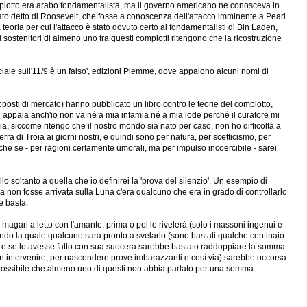
l complotto era arabo fondamentalista, ma il governo americano ne conosceva in
stato detto di Roosevelt, che fosse a conoscenza dell'attacco imminente a Pearl
teoria per cui l'attacco è stato dovuto certo ai fondamentalisti di Bin Laden,
i sostenitori di almeno uno tra questi complotti ritengono che la ricostruzione
iciale sull'11/9 è un falso', edizioni Piemme, dove appaiono alcuni nomi di
osti di mercato) hanno pubblicato un libro contro le teorie del complotto,
 ci appaia anch'io non va né a mia infamia né a mia lode perché il curatore mi
a, siccome ritengo che il nostro mondo sia nato per caso, non ho difficoltà a
a di Troia ai giorni nostri, e quindi sono per natura, per scetticismo, per
che se - per ragioni certamente umorali, ma per impulso incoercibile - sarei
o soltanto a quella che io definirei la 'prova del silenzio'. Un esempio di
 non fosse arrivata sulla Luna c'era qualcuno che era in grado di controllarlo
e basta.
magari a letto con l'amante, prima o poi lo rivelerà (solo i massoni ingenui e
endo la quale qualcuno sarà pronto a svelarlo (sono bastati qualche centinaio
Diana, e se lo avesse fatto con sua suocera sarebbe bastato raddoppiare la somma
non intervenire, per nascondere prove imbarazzanti e così via) sarebbe occorsa
impossibile che almeno uno di questi non abbia parlato per una somma