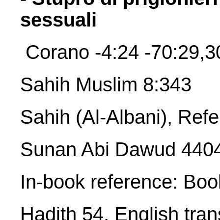
sessuali
Corano -4:24 -70:29,30
Sahih Muslim 8:343
Sahih (Al-Albani), Ref
Sunan Abi Dawud 440
In-book reference: Bo
Hadith 54, English tran