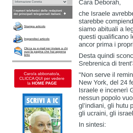
Cara Deborah,
I numeri telefonici delle redazioni
che Israele avrebbe
dei principali telegiornali italiani.
starebbe compiend
Stampa articolo
siamo abituali a le
questi qualificano l
Ingrandisci articolo
ancor prima i propr
Clicca su e-mail per inviare a chi
vuoi la pagina che hai appena
Desta quindi sconcer
letto
Srebrenica di trent'
"Non serve il remin
Caro/a abbonato/a,
CLICCA QUI per vedere
New York, del 24 fe
la
HOME PAGE
Israele e incenerì 
nessun popolo vuole
gl’indiani, gli hutu
gli ucraini, gli israe
In sintesi: