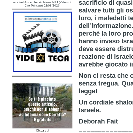
sacrificio di quas
una taskforce che si chiama NILI (Video di
Ciro Principe) 02/08/2026
salvare tutti gli 
loro, i maledetti 
dell’informazione.
perché la loro p
hanno invaso Israe
deve essere distr
reazione di Israel
avrebbe giocato in
Non ci resta che 
senza tregua. Qual
legge!
Un cordiale shalom
Israele.
Deborah Fait
Clicca qui
==============