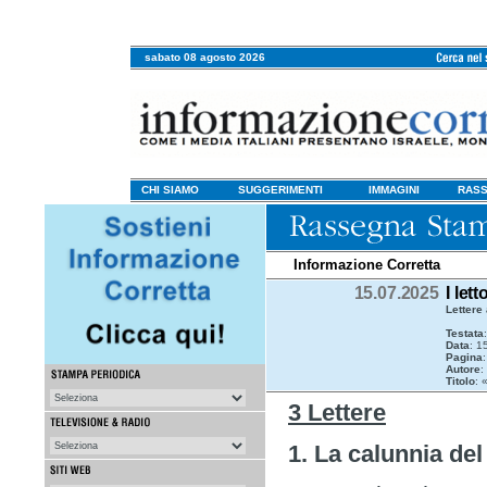
sabato 08 agosto 2026
CHI SIAMO
SUGGERIMENTI
IMMAGINI
RASS
Informazione Corretta
15.07.2025
I let
Lettere
Testata
Data
: 1
Pagina
:
Autore
:
Titolo
: 
3 Lettere
1. La calunnia del