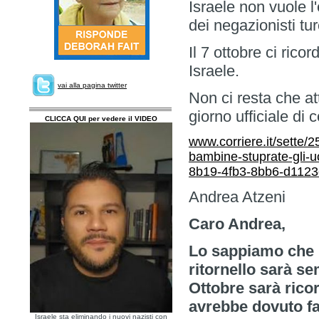
Israele non vuole l
dei negazionisti tur
Il 7 ottobre ci rico
Israele.
vai alla pagina twitter
Non ci resta che at
giorno ufficiale d
CLICCA QUI per vedere il VIDEO
www.corriere.it/sette/2
bambine-stuprate-gli-u
8b19-4fb3-8bb6-d1123
Andrea Atzeni
Caro Andrea,
Lo sappiamo che l
ritornello sarà se
Ottobre sarà rico
avrebbe dovuto far
Israele sta eliminando i nuovi nazisti con