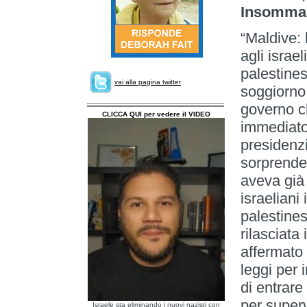
Insomma,
“Maldive: 
agli israel
palestinesi
vai alla pagina twitter
soggiorno 
governo ch
CLICCA QUI per vedere il VIDEO
immediato 
presidenzi
sorprenden
aveva già 
israeliani 
palestine
rilasciata 
affermato 
leggi per 
di entrare
per superv
Israele sta eliminando i nuovi nazisti con