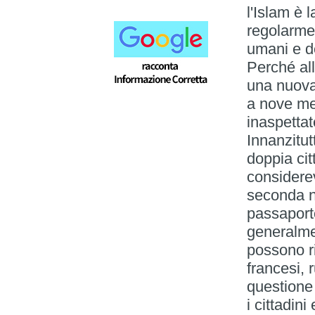
l'Islam è 
regolarment
umani e del
Perché al
una nuova
a nove mes
inaspetta
Innanzitut
doppia ci
considerev
seconda n
passaporto
generalmen
possono rif
francesi, 
questione 
i cittadin