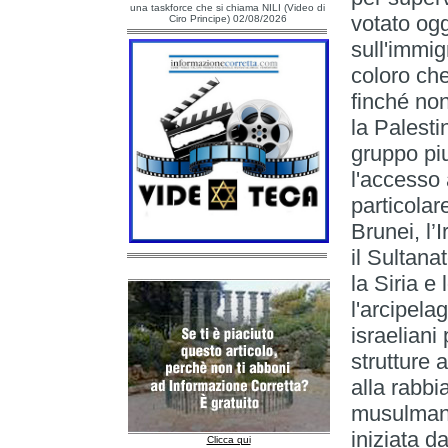
una taskforce che si chiama NILI (Video di
votato og
Ciro Principe) 02/08/2026
sull'immig
coloro ch
finché no
la Palesti
gruppo piu
l'accesso a
particolar
Brunei, l’I
il Sultana
la Siria e
l'arcipela
israeliani
strutture 
alla rabb
musulmana
iniziata d
Clicca qui