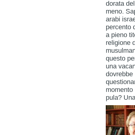
dorata del
meno. Sap
arabi isra
percento d
a pieno ti
religione 
musulmani 
questo per
una vacanz
dovrebbe 
questionar
momento de
pula? Una