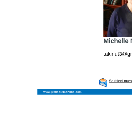
Michelle 
takinut3@g
Se ritieni que
www.jerusalemonline.com