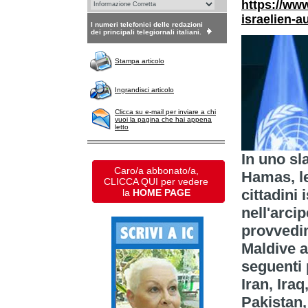
https://www
israelien-a
I numeri telefonici delle redazioni
dei principali telegiornali italiani.
Stampa articolo
Ingrandisci articolo
Clicca su e-mail per inviare a chi
vuoi la pagina che hai appena
letto
In uno sla
Caro/a abbonato/a,
Hamas, le
CLICCA QUI per vedere
cittadini
la
HOME PAGE
nell'arci
provvedim
Maldive a
seguenti 
Iran, Ira
Pakistan,