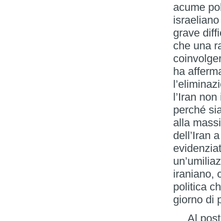
acume poli
israeliano
grave diff
che una ra
coinvolger
ha afferma
l’eliminaz
l’Iran non
perché sia
alla massi
dell’Iran 
evidenziat
un’umiliaz
iraniano,
politica c
giorno di 
Al posto 