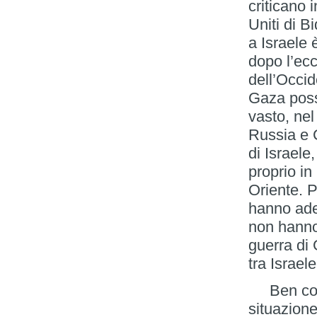
criticano 
Uniti di B
a Israele
dopo l’ecc
dell’Occid
Gaza poss
vasto, nel
Russia e C
di Israele
proprio i
Oriente. P
hanno ader
non hanno 
guerra di 
tra Israele
Ben consa
situazion