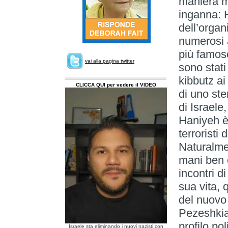
maniera m
inganna: H
dell’organ
numerosi a
più famoso
vai alla pagina twitter
sono stat
kibbutz ai
CLICCA QUI per vedere il VIDEO
di uno ste
di Israele
Haniyeh è 
terroristi
Naturalme
mani ben c
incontri di
sua vita, 
del nuovo
Pezeshkia
profilo po
Israele sta eliminando i nuovi nazisti con