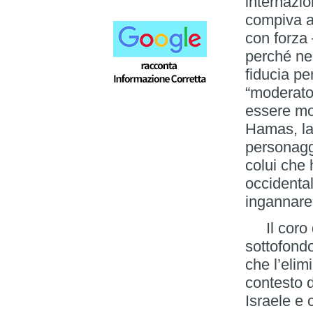
internazio
compiva at
con forza
perché ne 
fiducia pe
“moderato
essere mod
Hamas, la
personaggi
colui che 
occidental
ingannare
Il coro d
sottofondo
che l’eli
contesto 
Israele e 