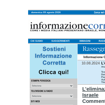
domenica 09 agosto 2026
CHI SIAMO
SUGGERIMENTI
IMMAGINI
RASS
Informazione C
10.08.2024
L’
Ana
Tes
Da
Pa
Aut
Tit
L’elimina
Israele
Commento