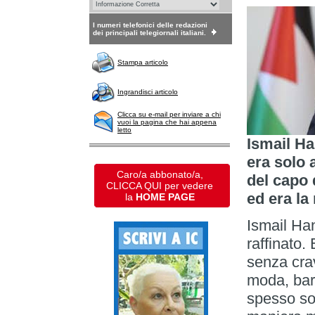
I numeri telefonici delle redazioni
dei principali telegiornali italiani.
Stampa articolo
Ingrandisci articolo
Clicca su e-mail per inviare a chi
vuoi la pagina che hai appena
letto
Ismail Ha
era solo 
Caro/a abbonato/a,
del capo 
CLICCA QUI per vedere
ed era la
la
HOME PAGE
Ismail Ha
raffinato.
senza crav
moda, barb
spesso so