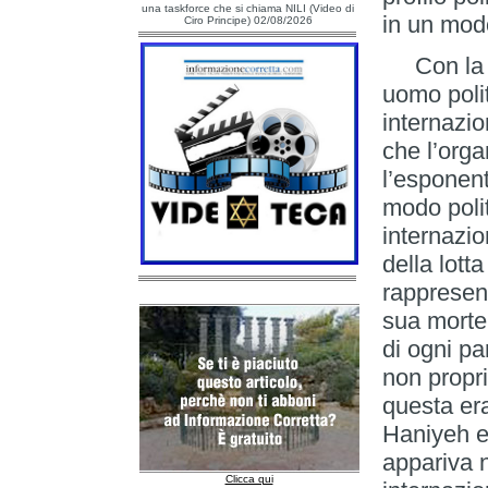
una taskforce che si chiama NILI (Video di
in un mod
Ciro Principe) 02/08/2026
Con la m
uomo polit
internazi
che l’orga
l’esponent
modo poli
internazio
della lott
rappresent
sua morte,
di ogni pa
non propr
questa er
Haniyeh e
appariva n
Clicca qui