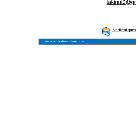
takinut3@g
Se ritieni que
www.jerusalemonline.com