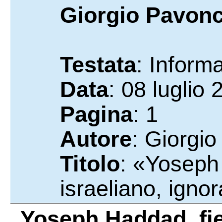
Giorgio Pavonc
Testata
: Inform
Data
: 08 luglio
Pagina
: 1
Autore
: Giorgi
Titolo
: «Yoseph
israeliano, igno
Yoseph Haddad, fie