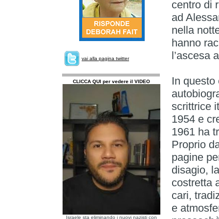
centro di 
ad Alessa
nella nott
hanno racc
l’ascesa 
vai alla pagina twitter
In questo 
CLICCA QUI per vedere il VIDEO
autobiogra
scrittrice
1954 e cre
1961 ha tr
Proprio da
pagine perv
disagio, l
costretta 
cari, trad
e atmosfer
Israele sta eliminando i nuovi nazisti con