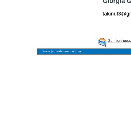
Giorgia 
takinut3@g
Se ritieni que
www.jerusalemonline.com