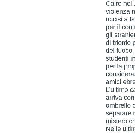
Cairo nel 
violenza m
uccisi a I
per il con
gli stranie
di trionfo p
del fuoco,
studenti i
per la pro
consideraz
amici ebre
L’ultimo c
arriva con
ombrello 
separare n
mistero ch
Nelle ultim