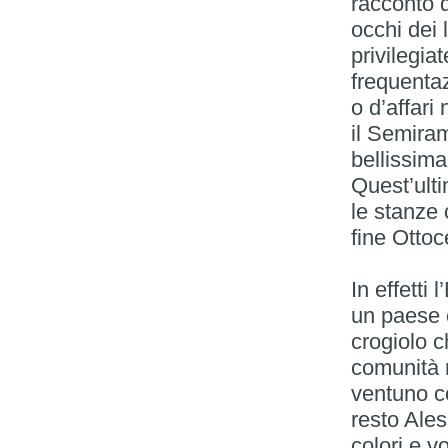
racconto d
occhi dei 
privilegia
frequentaz
o d’affari
il Semira
bellissim
Quest’ulti
le stanze 
fine Ottoc
In effetti
un paese 
crogiolo 
comunità 
ventuno co
resto Ales
colori e 