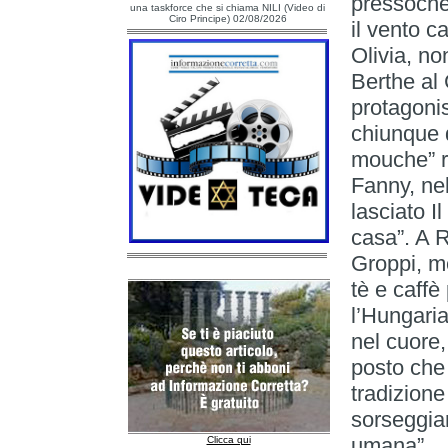
pressochè
una taskforce che si chiama NILI (Video di
Ciro Principe) 02/08/2026
il vento c
Olivia, no
Berthe al 
protagoni
chiunque d
mouche” r
Fanny, ne
lasciato Il
casa”. A 
Groppi, me
tè e caffè
l’Hungaria
nel cuore,
posto che
tradizione
sorseggia
umana”.
Clicca qui