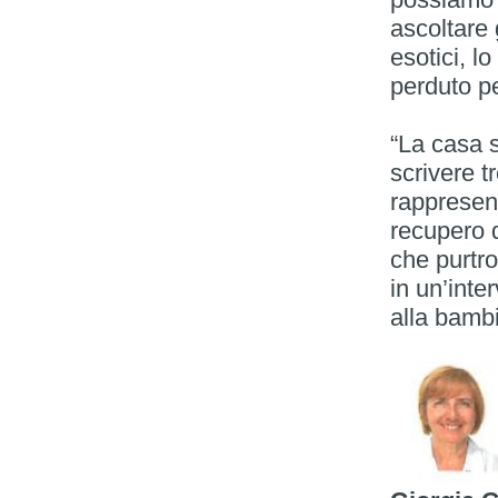
ascoltare 
esotici, lo
perduto p
“La casa s
scrivere t
rappresent
recupero 
che purtr
in un’inte
alla bambi