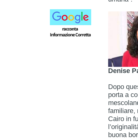
Denise P
Dopo ques
porta a co
mescoland
familiare,
Cairo in f
l’original
buona bor