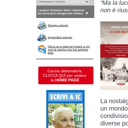
“Ma la luc
non è rius
I numeri telefonici delle redazioni
dei principali telegiornali italiani.
Stampa articolo
Ingrandisci articolo
Clicca su e-mail per inviare a chi
vuoi la pagina che hai appena
letto
Caro/a abbonato/a,
CLICCA QUI per vedere
la
HOME PAGE
La nostalg
un mondo c
condivisio
diverse p