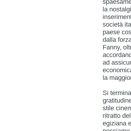
spaesamen
la nostalg
inseriment
società it
paese così
dalla for
Fanny, olt
accordando
ad assicur
economica
la maggior
Si termina
gratitudin
stile cine
ritratto de
egiziana e
possiamo s