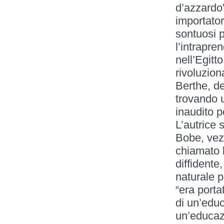
d’azzardo
importato
sontuosi p
l’intrapr
nell’Egitt
rivoluzion
Berthe, de
trovando 
inaudito p
L’autrice 
Bobe, vez
chiamato 
diffidente
naturale 
“era porta
di un’educ
un’educazi