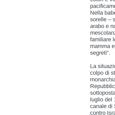
pacificame
Nella babe
sorelle – 
arabo e no
mescolanz
familiare 
mamma e d
segreti”.
La situaz
colpo di s
monarchia
Repubblica
sottoposta
luglio del
canale di 
contro Isr