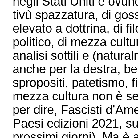
negli Stati Uniti e ovu
tivù spazzatura, di goss
elevato a dottrina, di f
politico, di mezza cultu
analisi sottili e (natur
anche per la destra, b
spropositi, patetismo, 
mezza cultura non è s
per dire, Fascisti d’Am
Paesi edizioni 2021, s
prossimi giorni). Ma è a