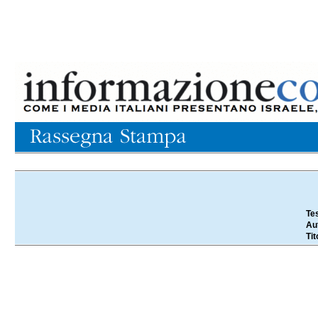
..
Te
Au
Tit