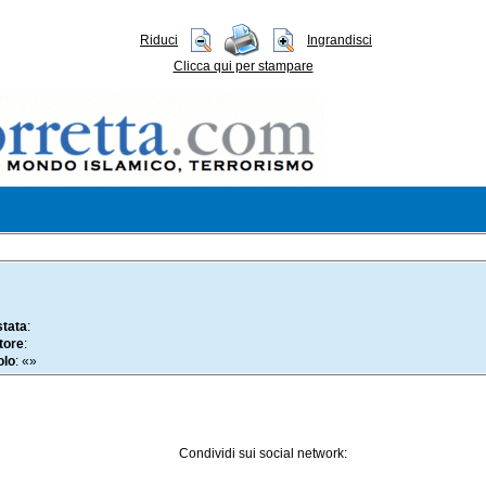
Riduci
Ingrandisci
Clicca qui per stampare
stata
:
tore
:
olo
: «»
Condividi sui social network: