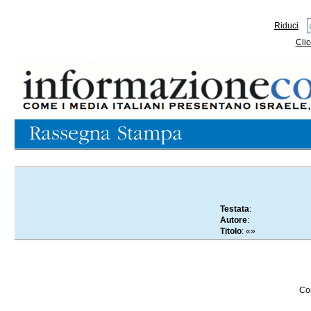
Riduci
Clic
..
Testata
:
Autore
:
Titolo
: «»
Con