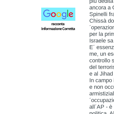
più dedita
ancora a G
Spinelli f
Chissà dov
´operazio
per la pri
Israele s
E´ essenz
me, un es
controllo 
del terro
e al Jiha
In campo i
e non occu
armistizia
´occupazio
all´AP - è
politica. A