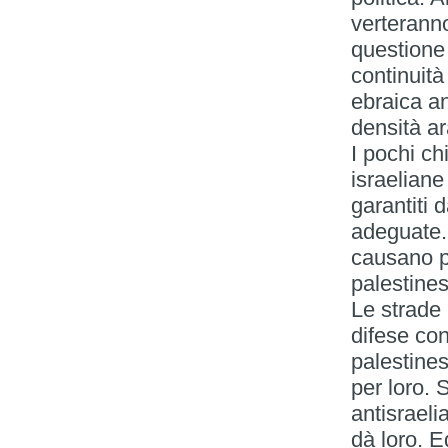
verteranno
questione
continuità
ebraica an
densità ar
I pochi ch
israeliane
garantiti d
adeguate. 
causano pr
palestines
Le strade 
difese con
palestines
per loro. 
antisraeli
dà loro. E