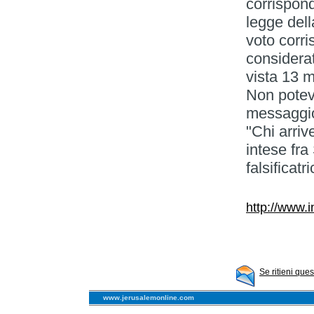
corrispon
legge dell
voto corri
considerat
vista 13 mi
Non potevo
messaggio 
"Chi arrive
intese fra
falsificatr
http://www.
Se ritieni que
www.jerusalemonline.com