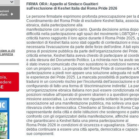
FIRMA ORA: Appello al Sindaco Gualtieri
sull'esclusione di Keshet Italia dal Roma Pride 2026
dazioni
aliani.
Le persone firmatarie esprimono profonda preoccupazione per la d
Coordinamento del Roma Pride di escludere Keshet Italia, assoc
ebraica, dalla partecipazione alla
manifestazione con un proprio carro. Questa decisione arriva dopo 
difficoltà nella partecipazione agli spazi del movimento LGBTQIA+ p
criticità hanno raggiunto il loro apice durante il Roma Pride 2025,
sostenitori di Keshet Italia sono stati oggetto di contestazioni e ins
necessaria l'evacuazione da parte delle forze dell'ordine. A tali ep
nviare a chi
presa di posizione pubblica da parte dell'organizzazione del Pride. 
ai appena
criticità emerse, Keshet Italia aveva chiesto di partecipare al coo
e alla stesura del Documento Politico. La richiesta non ha avuto se
è stato invece comunicato che non sussistono le condizioni nemme
con un proprio carro. La proposta del Roma Pride di consentire a Ke
partecipazione a piedi non appare una soluzione adeguata né suffi
o/a,
le esperienze del Pride 2025. La mancata possibilità di partecipare 
vedere
tradursi in un concreto rischio per l'incolumità dell'associazione e d
configurando di fatto una forma di 'discriminazione indiretta'. La pa
GE
un'organizzazione ebraica italiana non può essere condizionata n
posizioni relative all'operato di governi stranieri o a questioni geop
missione associativa. La vicenda non riguarda soltanto la partecip
associazione ad una manifestazione pubblica, ma solleva una ques
rilevanza civile e democratica. Chiediamo al Sindaco di Roma Capi
rappresentante della città e delle istituzioni che sostengono e pat
confronto con gli organizzatori della manifestazione, affinché siano
che garantiscano a Keshet Italia una piena partecipazione al
Roma Pride 2026 in condizioni di sicurezza e uguaglianza. Siamo
debba continuare a essere una città aperta, democratica e capace d
sue componenti.