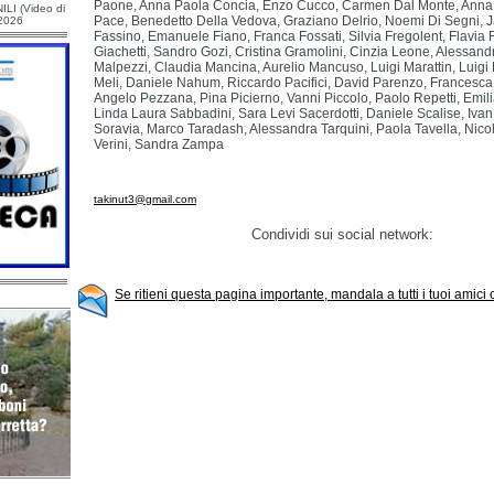
Paone, Anna Paola Concia, Enzo Cucco, Carmen Dal Monte, Anna 
ILI (Video di
Pace, Benedetto Della Vedova, Graziano Delrio, Noemi Di Segni, J
/2026
Fassino, Emanuele Fiano, Franca Fossati, Silvia Fregolent, Flavia F
Giachetti, Sandro Gozi, Cristina Gramolini, Cinzia Leone, Alessand
Malpezzi, Claudia Mancina, Aurelio Mancuso, Luigi Marattin, Luigi 
Meli, Daniele Nahum, Riccardo Pacifici, David Parenzo, Francesca 
Angelo Pezzana, Pina Picierno, Vanni Piccolo, Paolo Repetti, Emil
Linda Laura Sabbadini, Sara Levi Sacerdotti, Daniele Scalise, Ivan
Soravia, Marco Taradash, Alessandra Tarquini, Paola Tavella, Nicole
Verini, Sandra Zampa
takinut3@gmail.com
Condividi sui social network:
Se ritieni questa pagina importante, mandala a tutti i tuoi amici