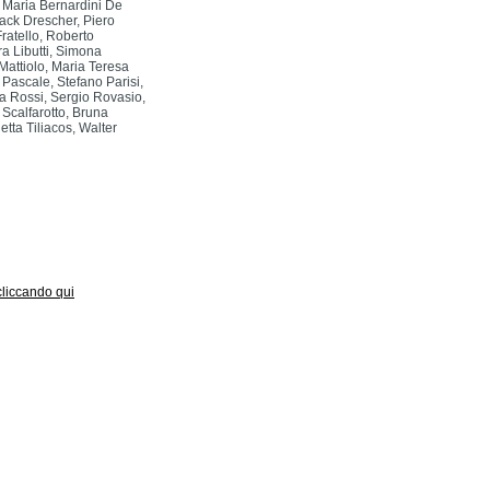
Maria Bernardini De
ack Drescher, Piero
ratello, Roberto
ra Libutti, Simona
Mattiolo, Maria Teresa
Pascale, Stefano Parisi,
ia Rossi, Sergio Rovasio,
 Scalfarotto, Bruna
tta Tiliacos, Walter
 cliccando qui