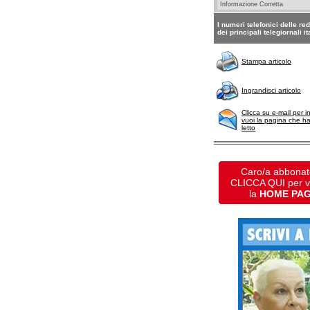
I numeri telefonici delle re
dei principali telegiornali it
Stampa articolo
Ingrandisci articolo
Clicca su e-mail per i
vuoi la pagina che h
letto
Caro/a abbonat
CLICCA QUI per 
la
HOME PA