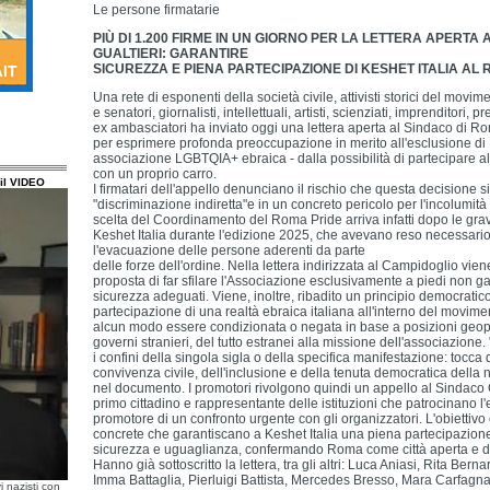
Le persone firmatarie
PIÙ DI 1.200 FIRME IN UN GIORNO PER LA LETTERA APERTA
GUALTIERI: GARANTIRE
SICUREZZA E PIENA PARTECIPAZIONE DI KESHET ITALIA AL
Una rete di esponenti della società civile, attivisti storici del mov
e senatori, giornalisti, intellettuali, artisti, scienziati, imprenditori, 
ex ambasciatori ha inviato oggi una lettera aperta al Sindaco di Ro
per esprimere profonda preoccupazione in merito all'esclusione di K
associazione LGBTQIA+ ebraica - dalla possibilità di partecipare 
con un proprio carro.
il VIDEO
I firmatari dell'appello denunciano il rischio che questa decisione s
"discriminazione indiretta"e in un concreto pericolo per l'incolumità
scelta del Coordinamento del Roma Pride arriva infatti dopo le grav
Keshet Italia durante l'edizione 2025, che avevano reso necessario 
l'evacuazione delle persone aderenti da parte
delle forze dell'ordine. Nella lettera indirizzata al Campidoglio vie
proposta di far sfilare l'Associazione esclusivamente a piedi non g
sicurezza adeguati. Viene, inoltre, ribadito un principio democratic
partecipazione di una realtà ebraica italiana all'interno del moviment
alcun modo essere condizionata o negata in base a posizioni geopol
governi stranieri, del tutto estranei alla missione dell'associazion
i confini della singola sigla o della specifica manifestazione: tocca d
convivenza civile, dell'inclusione e della tenuta democratica della 
nel documento. I promotori rivolgono quindi un appello al Sindaco Gu
primo cittadino e rappresentante delle istituzioni che patrocinano l'e
promotore di un confronto urgente con gli organizzatori. L'obiettivo
concrete che garantiscano a Keshet Italia una piena partecipazione 
sicurezza e uguaglianza, confermando Roma come città aperta e d
Hanno già sottoscritto la lettera, tra gli altri: Luca Aniasi, Rita Berna
Imma Battaglia, Pierluigi Battista, Mercedes Bresso, Mara Carfagn
i nazisti con