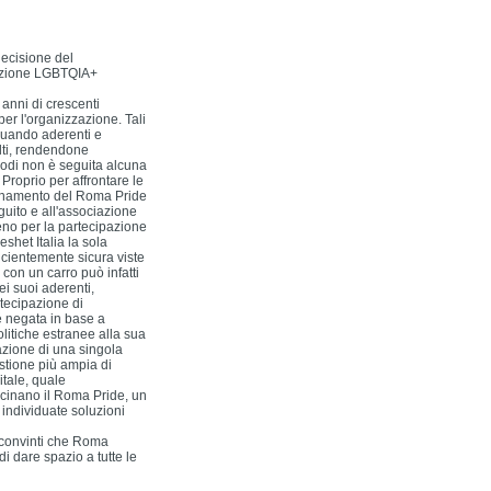
ecisione del
iazione LGBTQIA+
anni di crescenti
er l'organizzazione. Tali
 quando aderenti e
ulti, rendendone
isodi non è seguita alcuna
Proprio per affrontare le
rdinamento del Roma Pride
guito e all'associazione
no per la partecipazione
shet Italia la sola
cientemente sicura viste
con un carro può infatti
ei suoi aderenti,
rtecipazione di
é negata in base a
olitiche estranee alla sua
azione di una singola
tione più ampia di
tale, quale
rocinano il Roma Pride, un
 individuate soluzioni
 convinti che Roma
i dare spazio a tutte le