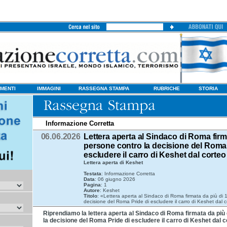
MENTI
IMMAGINI
RASSEGNA STAMPA
RUBRICHE
STORIA
Informazione Corretta
06.06.2026
Lettera aperta al Sindaco di Roma firm
persone contro la decisione del Roma 
escludere il carro di Keshet dal corteo
Lettera aperta di Keshet
Testata
: Informazione Corretta
Data
: 06 giugno 2026
Pagina
: 1
Autore
: Keshet
Titolo
: «Lettera aperta al Sindaco di Roma firmata da più di
decisione del Roma Pride di escludere il carro di Keshet dal 
Riprendiamo la lettera aperta al Sindaco di Roma firmata da più
la decisione del Roma Pride di escludere il carro di Keshet dal 