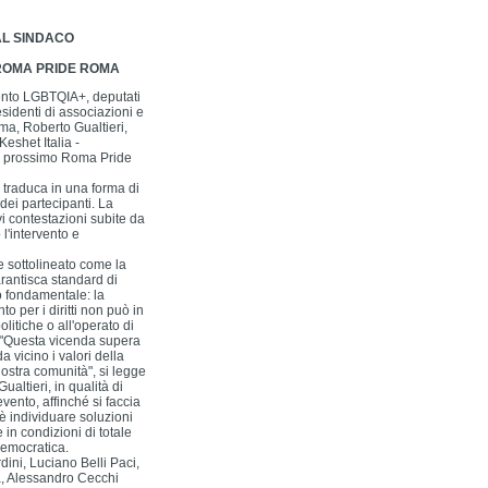
 AL SINDACO
 ROMA PRIDE ROMA
imento LGBTQIA+, deputati
presidenti di associazioni e
ma, Roberto Gualtieri,
eshet Italia -
al prossimo Roma Pride
i traduca in una forma di
 dei partecipanti. La
i contestazioni subite da
l'intervento e
ne sottolineato come la
arantisca standard di
o fondamentale: la
o per i diritti non può in
itiche o all'operato di
e. "Questa vicenda supera
a vicino i valori della
nostra comunità", si legge
altieri, in qualità di
vento, affinché si faccia
 è individuare soluzioni
in condizioni di totale
emocratica.
rdini, Luciano Belli Paci,
a, Alessandro Cecchi