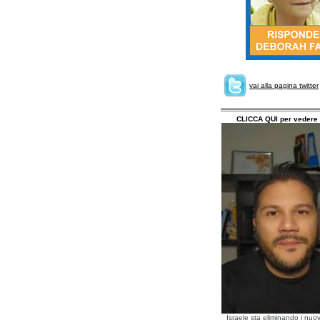
vai alla pagina twitter
CLICCA QUI per vedere 
Israele sta eliminando i nuov