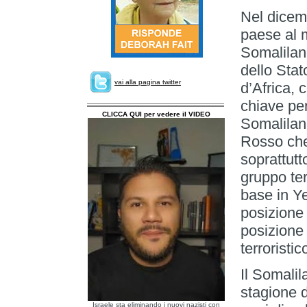
Nel dicemb
paese al 
Somaliland
dello Stat
vai alla pagina twitter
d’Africa,
chiave per
CLICCA QUI per vedere il VIDEO
Somaliland
Rosso che
soprattutt
gruppo ter
base in Y
posizione 
posizione 
terroristic
Il Somali
stagione d
Israele sta eliminando i nuovi nazisti con