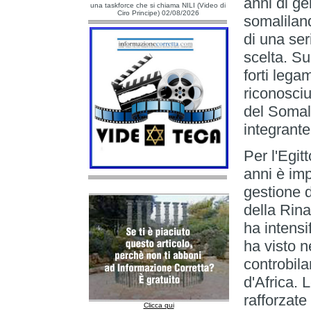
anni di ge
una taskforce che si chiama NILI (Video di
Ciro Principe) 02/08/2026
somalilan
di una se
scelta. Su
forti leg
riconosciu
del Somali
integrante 
Per l'Egit
anni è imp
gestione 
della Rin
ha intensi
ha visto n
controbila
d'Africa. 
rafforzate
Clicca qui