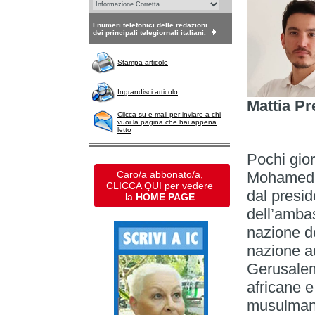
I numeri telefonici delle redazioni
dei principali telegiornali italiani.
Stampa articolo
Ingrandisci articolo
Mattia Pr
Clicca su e-mail per inviare a chi
vuoi la pagina che hai appena
letto
Pochi gior
Caro/a abbonato/a,
Mohamed H
CLICCA QUI per vedere
dal presid
la
HOME PAGE
dell’ambas
nazione de
nazione a
Gerusalem
africane 
musulmana