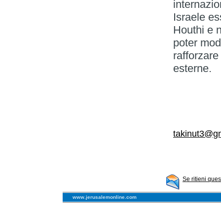
internazi
Israele es
Houthi e 
poter mode
rafforzare
esterne.
takinut3@g
Se ritieni que
www.jerusalemonline.com