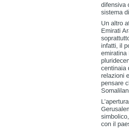
difensiva 
sistema d
Un altro a
Emirati Ar
soprattutt
infatti, il
emiratina
pluridece
centinaia d
relazioni 
pensare ch
Somalilan
L’apertur
Gerusalem
simbolico,
con il pae