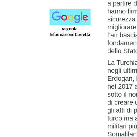
a partire 
hanno firm
sicurezza.
migliorare
l’ambasci
fondamenta
dello Stat
La Turchia
negli ulti
Erdogan, h
nel 2017 
sotto il 
di creare 
gli atti d
turco ma 
militari pi
Somalilan