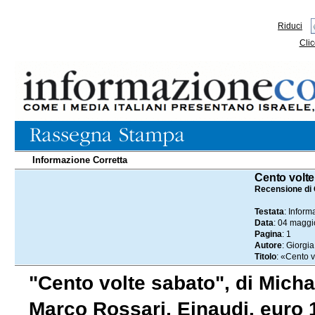
Riduci
Clic
Informazione Corretta
04.05.2026
Cento volte
Recensione di 
Testata
: Inform
Data
: 04 magg
Pagina
: 1
Autore
: Giorgi
Titolo
: «Cento 
"Cento volte sabato", di Micha
Marco Rossari, Einaudi, euro 