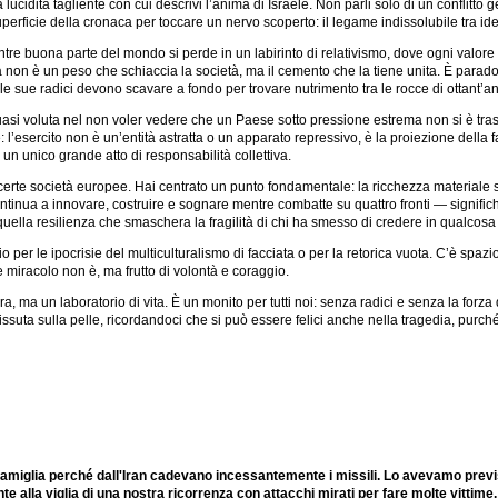
 lucidità tagliente con cui descrivi l’anima di Israele. Non parli solo di un conflitto 
perficie della cronaca per toccare un nervo scoperto: il legame indissolubile tra ide
e buona parte del mondo si perde in un labirinto di relativismo, dove ogni valore è 
on è un peso che schiaccia la società, ma il cemento che la tiene unita. È paradoss
e sue radici devono scavare a fondo per trovare nutrimento tra le rocce di ottant’an
quasi voluta nel non voler vedere che un Paese sotto pressione estrema non si è tra
’esercito non è un’entità astratta o un apparato repressivo, è la proiezione della fam
n un unico grande atto di responsabilità collettiva.
o di certe società europee. Hai centrato un punto fondamentale: la ricchezza materia
ntinua a innovare, costruire e sognare mentre combatte su quattro fronti — significhe
 quella resilienza che smaschera la fragilità di chi ha smesso di credere in qualcos
zio per le ipocrisie del multiculturalismo di facciata o per la retorica vuota. C’è spaz
 miracolo non è, ma frutto di volontà e coraggio.
, ma un laboratorio di vita. È un monito per tutti noi: senza radici e senza la forza
ssuta sulla pelle, ricordandoci che si può essere felici anche nella tragedia, purché
 famiglia perché dall'Iran cadevano incessantemente i missili. Lo avevamo prev
ente alla viglia di una nostra ricorrenza con attacchi mirati per fare molte vittime