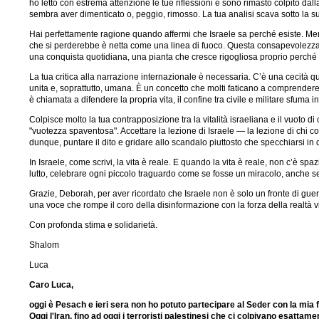
ho letto con estrema attenzione le tue riflessioni e sono rimasto colpito dalla
sembra aver dimenticato o, peggio, rimosso. La tua analisi scava sotto la su
Hai perfettamente ragione quando affermi che Israele sa perché esiste. Mentr
che si perderebbe è netta come una linea di fuoco. Questa consapevolezza n
una conquista quotidiana, una pianta che cresce rigogliosa proprio perché l
La tua critica alla narrazione internazionale è necessaria. C’è una cecità 
unita e, soprattutto, umana. È un concetto che molti faticano a comprendere: l
è chiamata a difendere la propria vita, il confine tra civile e militare sfuma i
Colpisce molto la tua contrapposizione tra la vitalità israeliana e il vuot
"vuotezza spaventosa". Accettare la lezione di Israele — la lezione di chi co
dunque, puntare il dito e gridare allo scandalo piuttosto che specchiarsi in
In Israele, come scrivi, la vita è reale. E quando la vita è reale, non c’è spa
lutto, celebrare ogni piccolo traguardo come se fosse un miracolo, anche se
Grazie, Deborah, per aver ricordato che Israele non è solo un fronte di guerra
una voce che rompe il coro della disinformazione con la forza della realtà vi
Con profonda stima e solidarietà.
Shalom
Luca
Caro Luca,
oggi è Pesach e ieri sera non ho potuto partecipare al Seder con la mia
Oggi l'Iran, fino ad oggi i terroristi palestinesi che ci colpivano esattam