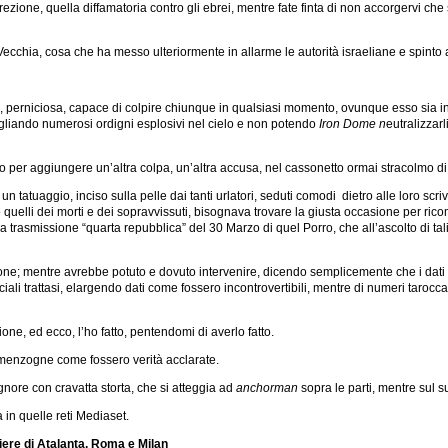
ezione, quella diffamatoria contro gli ebrei, mentre fate finta di non accorgervi che
Vecchia, cosa che ha messo ulteriormente in allarme le autorità israeliane e spinto
a, perniciosa, capace di colpire chiunque in qualsiasi momento, ovunque esso sia in
gliando numerosi ordigni esplosivi nel cielo e non potendo
Iron Dome n
eutralizzar
anto per aggiungere un’altra colpa, un’altra accusa, nel cassonetto ormai stracolmo d
un tatuaggio, inciso sulla pelle dai tanti urlatori, seduti comodi dietro alle loro scri
 quelli dei morti e dei sopravvissuti, bisognava trovare la giusta occasione per ricom
a trasmissione “quarta repubblica” del 30 Marzo di quel Porro, che all’ascolto di tal
ne; mentre avrebbe potuto e dovuto intervenire, dicendo semplicemente che i dati dei
iali trattasi, elargendo dati come fossero incontrovertibili, mentre di numeri tarocca
ne, ed ecco, l’ho fatto, pentendomi di averlo fatto.
e menzogne come fossero verità acclarate.
gnore con cravatta storta, che si atteggia ad
anchorman
sopra le parti, mentre sul 
 in quelle reti Mediaset.
tiere di Atalanta, Roma e Milan