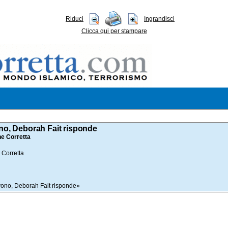
Riduci
Ingrandisci
Clicca qui per stampare
ivono, Deborah Fait risponde
ne Corretta
 Corretta
crivono, Deborah Fait risponde»