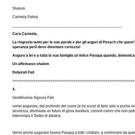
Shalom
Carmela Palma
____________________________________________________
Cara Carmela,
La ringrazio tanto per le sue parole e per gli auguri di Pesach che ques
speranza però deve diventare certezza!
Auguro a lei e a tutta la sua famiglia un felice Pasqua quando, domenic
Un affettuoso shalom
Deborah Fait
==========================================================
4.
Gentilissima Signora Fait,
vorrei augurare, dal profondo del cuore (e mi scuso di farlo solo a poche ore da
sicurezza, dischiuda un futuro di gioia duratura, consoli coloro che non pot
interrompa il Seder di stasera.
Vorrei anche augurare buona Pasqua a tutti i cristiani, a cominciare da quelli 