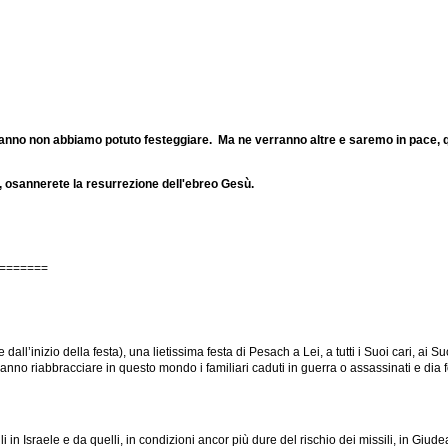
t'anno non abbiamo potuto festeggiare. Ma ne verranno altre e saremo in pace, que
a, osannerete la resurrezione dell'ebreo Gesù.
=======
ll’inizio della festa), una lietissima festa di Pesach a Lei, a tutti i Suoi cari, ai Suo
ranno riabbracciare in questo mondo i familiari caduti in guerra o assassinati e dia 
in Israele e da quelli, in condizioni ancor più dure del rischio dei missili, in Giudea