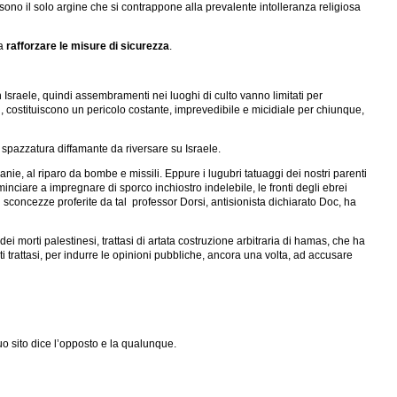
 sono il solo argine che si contrappone alla prevalente intolleranza religiosa
 a
rafforzare le misure di sicurezza
.
 Israele, quindi assembramenti nei luoghi di culto vanno limitati per
li, costituiscono un pericolo costante, imprevedibile e micidiale per chiunque,
i spazzatura diffamante da riversare su Israele.
vanie, al riparo da bombe e missili. Eppure i lugubri tatuaggi dei nostri parenti
inciare a impregnare di sporco inchiostro indelebile, le fronti degli ebrei
i sconcezze proferite da tal professor Dorsi, antisionista dichiarato Doc, ha
 morti palestinesi, trattasi di artata costruzione arbitraria di hamas, che ha
ti trattasi, per indurre le opinioni pubbliche, ancora una volta, ad accusare
suo sito dice l’opposto e la qualunque.