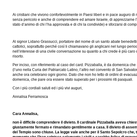
Ai cristiani che vivono confortevolmente in Paesi liberi e in pace auguro di 
senza pericolo e anche di comprendere ed amare Israele, di apprezzarne l’amo
stato d’animo di chi l’ha approvata e di chi la condivide) e sforzarsi di co
Al signor Lidano Grassucci, portatore del nome di un santo abate benedet
cattolici, soprattutto perché così li chiamavano gli anglicani nel lungo perio
nell’interesse di una civile conversazione su quanto a chi crede è più caro 
risorto.
Per inciso, con riferimento al caso del card. Pizzaballa, è da domenica che m
(l’uno nella Curia del Patriarcato Latino, l’altro nel convento di San Salva
anche ora celebrano ogni giorno. Dato che non ho letto di ordini di evacuaz
domenica, che pare ora essere stato superato per i prossimi riti pasquali.
Con i più cordiali saluti ed i più vivi auguri,
Annalisa Ferramosca
Cara Annalisa,
non è difficile comprendere il divieto. Il cardinale Pizzaballa aveva chies
giustamente fermato e rimandato gentilmente a casa. Il divieto di assemb
del Tempio sono chiuse. La legge vale anche per il Santo Sepolcro che, tra l