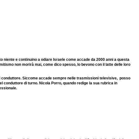
ito niente e continuino a odiare Israele come accade da 2000 anni a questa
semitismo non morirà mai, come dico spesso, lo bevono con il latte delle loro
o dal conduttore. Siccome accade sempre nelle trasmissioni televisive, posso
l conduttore di turno. Nicola Porro, quando redige la sua rubrica in
essionale.