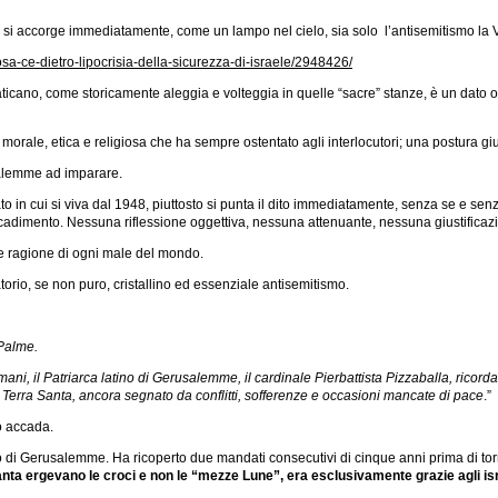
anti ci si accorge immediatamente, come un lampo nel cielo, sia solo l’antisemitismo la 
sa-ce-dietro-lipocrisia-della-sicurezza-di-israele/2948426/
ticano, come storicamente aleggia e volteggia in quelle “sacre” stanze, è un dato ogg
orale, etica e religiosa che ha sempre ostentato agli interlocutori; una postura gi
usalemme ad imparare.
 in cui si viva dal 1948, piuttosto si punta il dito immediatamente, senza se e senz
cadimento. Nessuna riflessione oggettiva, nessuna attenuante, nessuna giustifica
a e ragione di ogni male del mondo.
io, se non puro, cristallino ed essenziale antisemitismo.
 Palme.
ni, il Patriarca latino di Gerusalemme, il cardinale Pierbattista Pizzaballa, ric
 Terra Santa, ancora segnato da conflitti, sofferenze e occasioni mancate di pace
.”
iò accada.
 di Gerusalemme. Ha ricoperto due mandati consecutivi di cinque anni prima di tor
anta ergevano le croci e non le “mezze Lune”, era esclusivamente grazie agli israel