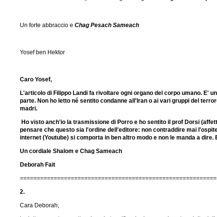
Un forte abbraccio e
Chag Pesach Sameach
Yosef ben Hektor
Caro Yosef,
L'articolo di Filippo Landi fa rivoltare ogni organo del corpo umano. E
parte. Non ho letto né sentito condanne all'Iran o ai vari gruppi del ter
madri.
Ho visto anch'io la trasmissione di Porro e ho sentito il prof Dorsi (af
pensare che questo sia l'ordine dell'editore: non contraddire mai l'ospi
internet (Youtube) si comporta in ben altro modo e non le manda a dire. 
Un cordiale Shalom e Chag Sameach
Deborah Fait
==========================================================
2.
Cara Deborah,