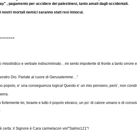
slay" , pagamento per uccidere dei palestinesi, tanto amati dagli occidentali.
nostri mortali nemici saranno stati resi innocui.
=======
acco missilistico e verbale indiscriminato…mi sento impotente di fronte a tanto orrore 
 il vostro Dio. Parlate al cuore di Gerusalemme…”
 popolo, e’ una conseguenza logica! Questo e’ un mio pensiero, però’, non condivi
uerra.
fortemente lei, Israele e tutto il popolo ebraico, un po’ di calore umano e di consol
!
 è certa: il Signore è Cara carmelacon voi!”Salmo121”!