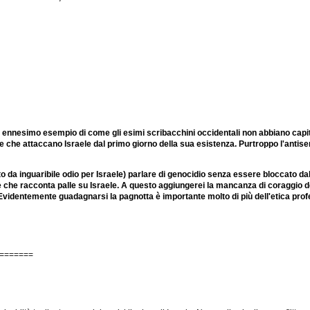
' un ennesimo esempio di come gli esimi scribacchini occidentali non abbiano cap
rore che attaccano Israele dal primo giorno della sua esistenza. Purtroppo l'anti
fetto da inguaribile odio per Israele) parlare di genocidio senza essere bloccat
te che racconta palle su Israele. A questo aggiungerei la mancanza di coraggio de
Evidentemente guadagnarsi la pagnotta è importante molto di più dell'etica prof
=======