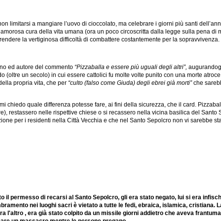
non limitarsi a mangiare l’uovo di cioccolato, ma celebrare i giorni più santi dell’an
rosa cura della vita umana (ora un poco circoscritta dalla legge sulla pena di mort
mprendere la vertiginosa difficoltà di combattere costantemente per la sopravvivenza.
tino ed autore del commento
“Pizzaballa e essere più uguali degli altri”,
augurandogl
do (oltre un secolo) in cui essere cattolici fu molte volte punito con una morte atroc
della propria vita, che per
“culto (falso come Giuda) degli ebrei già morti”
che sarebb
i chiedo quale differenza potesse fare, ai fini della sicurezza, che il card. Pizzaba
tore), restassero nelle rispettive chiese o si recassero nella vicina basilica del Sa
ione per i residenti nella Città Vecchia e che nel Santo Sepolcro non vi sarebbe st
to il permesso di recarsi al Santo Sepolcro, gli era stato negato, lui si era infisc
ramento nei luoghi sacri è vietato a tutte le fedi, ebraica, islamica, cristiana
'altro , era già stato colpito da un missile giorni addietro che aveva frantumato il