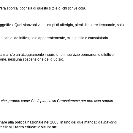
Vera sporca ipocrisia di questo sito e di chi scrive colà.
ettivo. Quei stanzoni vuoti, empi di alterigia, pieni di potere temporale, solo
udicante, definitiva, solo apparentemente, mite, umile e consolatoria.
a ma; c’è un atteggiamento inquisitorio in servizio permanente effettivo,
zione, nessuna sospensione del giudizio.
orda che, proprio come Gesù pianse su Gerusalemme per non aver saputo
nare alla politica nazionale nel 2003. In uno dei due mandati da
Mayor
di
iani, i tanto criticati e vituperati.