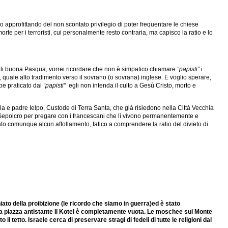
no approfittando del non scontato privilegio di poter frequentare le chiese
e per i terroristi, cui personalmente resto contraria, ma capisco la ratio e lo
i buona Pasqua, vorrei ricordare che non è simpatico chiamare
“papisti”
i
e, quale alto tradimento verso il sovrano (o sovrana) inglese. E voglio sperare,
e praticato dai
“papisti”
egli non intenda il culto a Gesù Cristo, morto e
lla e padre Ielpo, Custode di Terra Santa, che già risiedono nella Città Vecchia
nto Sepolcro per pregare con i francescani che lì vivono permanentemente e
ato comunque alcun affollamento, fatico a comprendere la ratio del divieto di
hiato della proibizione (le ricordo che siamo in guerra)ed è stato
. La piazza antistante Il Kotel è completamente vuota. Le moschee sul Monte
 tetto. Israele cerca di preservare stragi di fedeli di tutte le religioni dal