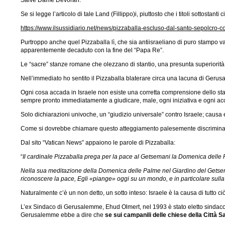
Salve Dame Devorah.
Se si legge l’articolo di tale Land (Fillippo)i, piuttosto che i titoli sottost
https://www.ilsussidiario.net/news/pizzaballa-escluso-dal-santo-sepolcro-co
Purtroppo anche quel Pizzaballa lì, che sia antiisraeliano di puro stampo va
apparentemente decaduto con la fine del “Papa Re”.
Le “sacre” stanze romane che olezzano di stantio, una presunta superiorità m
Nell’immediato ho sentito il Pizzaballa blaterare circa una lacuna di Ger
Ogni cosa accada in Israele non esiste una corretta comprensione dello stato
sempre pronto immediatamente a giudicare, male, ogni iniziativa e ogni ac
Solo dichiarazioni univoche, un “giudizio universale” contro Israele; caus
Come si dovrebbe chiamare questo atteggiamento palesemente discriminator
Dal sito “Vatican News” appaiono le parole di Pizzaballa:
“
Il cardinale Pizzaballa prega per la pace al Getsemani la Domenica delle
Nella sua meditazione della Domenica delle Palme nel Giardino del Getsema
riconoscere la pace, Egli «piange» oggi su un mondo, e in particolare sulla
Naturalmente c’è un non detto, un sotto inteso: Israele è la causa di tutto c
L’ex Sindaco di Gerusalemme, Ehud Olmert, nel 1993 è stato eletto sindaco
Gerusalemme ebbe a dire che
se sui campanili delle chiese della Città S