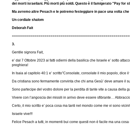
dei morti israeliani. Più morti più soldi. Questo è il famigerato "Pay for 
Ma avremo altre Pesach e le potremo festeggiare in pace una volta che i 
Un cordiale shalom
Deborah Fait
==========================================================
3.
Gentile signora Fait,
e’ dal 7 Ottobre 2023 ai fatti odierni della basilica che Israele e’ sotto att
preghiera!
In Isaia al capitolo 40:1 e’ scritto”Consolate, consolate il mio popolo, dice
Da cristiana sono fermamente convinta che chi ama Gesù’ deve amare il suo
Sono partecipe del vostro dolore per la perdita di tante vite a causa della g
Vivere con l’angoscia dei missili in arrivo deve essere sfibrante… Abbraccio 
Certo, il mio scritto e’ poca cosa ma tanti nel mondo come me vi sono vicini
Israele vive!!!
Felice Pesach a tutti, in momenti bui come questi non è facile ma una cosa