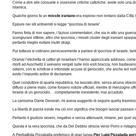
Come a dire alle consuete e ossessive critiche cattoliche: avete solo una dir
islamica.
Qualche giorno fa un
missile iraniano
era esploso non lontano dalla Città 
Eppure nei siti antisemiti si legge “ipocrisia di Israele”.
Fanno finta di non sapere, i faziosi commentatori, che sia in atto una guerr
scongiurare vittime, altro che ipocrisia; i missili
cluster
degli iraniani sparpa
pertanto meglio evitare inutili stragi.
Pur tuttavia si ostinano pervicacemente a parlare di ipocrisia di Israele; t
Oramai l’etichetta di cattivi gli israeliani l’hanno appiccicata addosso, come 
morti ad Auschwitz li avevano vergati sulle loro esili braccia; non bastavano
odierni, con le schifose e infondate accuse di genocidio, che anche ieri nell
avuto l’impunito ardire di declamare.
Quel conduttore di quarta repubblica, ha lasciato dire, senza alcuna obiezio
diffuso a piene mani, come fossero notizie ufficiali, mentre di menzogne uffic
Israele di un genocidio… completamente inesistente, mai accaduto.
La carissima Dame Devorah, mi aveva suggerito di seguire quella trasmissio
La libertà di parola esiste ma ciò non significa che bisogni lasciar passar
Pertanto il giudizio severo, negativo e senza attenuanti, rimane, per quel si
Questa è la vera ipocrisia, che da Del Debbio striscia verso Porro e ristagna
A
Pierbattista Pizzaballa preferisco di gran lunga
Pier Luigi Pizzaballa por