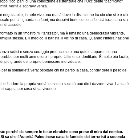
geopolitico; parli di una condizione esistenziale che l’Occidente "pacificato"
ntità, verità e sopravvivenza.
negoziabile, Israele vive una realtà dove la distinzione tra ciò che si è e ciò
ale per chi guarda da fuori, ma descrivi bene come la felicità israeliana sia
ni di assedio.
sformato in un "mostro militarizzato", ma è rimasto una democrazia vibrante,
iglia stessa. È il medico, il barista, il vicino di casa. Quando l’intera nazione
le senza radici e senza coraggio produce solo una quiete apparente, una
rebbe per molti ammettere il proprio fallimento identitario. È molto più facile,
a di più grande del proprio benessere individuale.
io per la solidarietà vera: ospitare chi ha perso la casa, condividere il peso del
 di difendere la propria verità, nessuna società può dirsi davvero viva. La tua è
 si sappia per cosa si sta vivendo.
isto perché da sempre le feste ebraiche sono prese di mira dal nemico.
. Si sa che l'Autorità Palestinese paga le famiglie dei terroristi a seconda