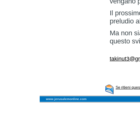
vengano p
Il prossim
preludio a
Ma non si
questo svi
takinut3@g
Se ritieni que
www.jerusalemonline.com