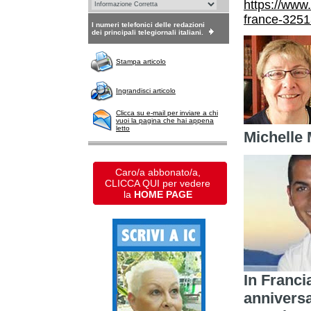
https://www
france-3251
I numeri telefonici delle redazioni
dei principali telegiornali italiani.
Stampa articolo
Ingrandisci articolo
Clicca su e-mail per inviare a chi
vuoi la pagina che hai appena
letto
Michelle 
Caro/a abbonato/a,
CLICCA QUI per vedere
la
HOME PAGE
In Francia
anniversa