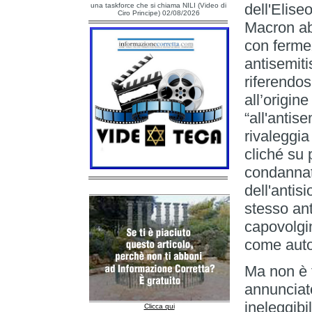
dell'Elis
una taskforce che si chiama NILI (Video di
Ciro Principe) 02/08/2026
Macron ab
con ferme
antisemit
riferendos
all’origin
“all'antis
rivaleggia
cliché su
condannat
dell'antis
stesso ant
capovolgim
come autor
Ma non è t
annunciato
ineleggibil
Clicca qui