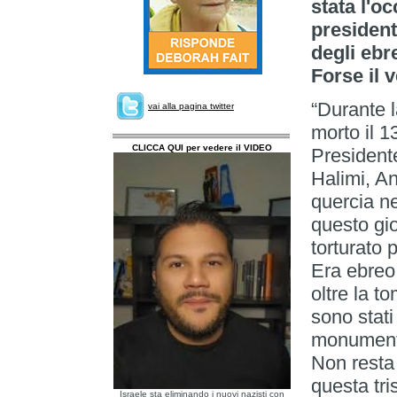
stata l'o
president
degli ebr
Forse il 
“Durante 
vai alla pagina twitter
morto il 1
CLICCA QUI per vedere il VIDEO
Presidente
Halimi, An
quercia ne
questo gio
torturato 
Era ebreo,
oltre la t
sono stati
monumenti
Non resta 
questa tri
Israele sta eliminando i nuovi nazisti con