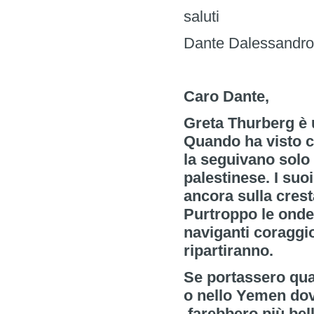
saluti
Dante Dalessandro
Caro Dante,
Greta Thurberg è 
Quando ha visto ch
la seguivano solo 
palestinese. I suo
ancora sulla crest
Purtroppo le onde
naviganti coraggi
ripartiranno.
Se portassero qual
o nello Yemen dov
farebbero più bella