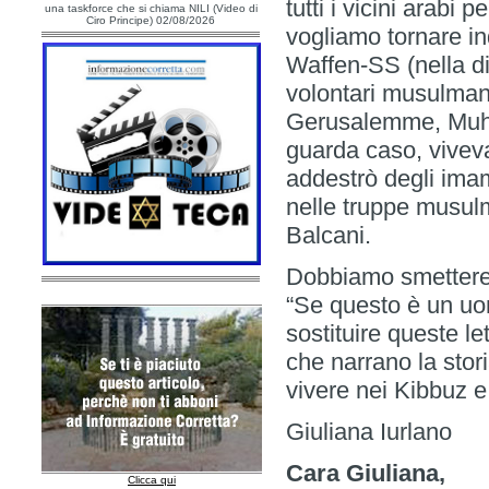
tutti i vicini arabi
una taskforce che si chiama NILI (Video di
Ciro Principe) 02/08/2026
vogliamo tornare ind
Waffen-SS (nella d
volontari musulmani
Gerusalemme, Muha
guarda caso, viveva
addestrò degli imam
nelle truppe musul
Balcani.
Dobbiamo smettere di
“Se questo è un uom
sostituire queste l
che narrano la stor
vivere nei Kibbuz e
Giuliana Iurlano
Cara Giuliana,
Clicca qui