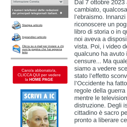
Dal 7 ottobre 2023
cambiato, qualcosa 
I numeri telefonici delle redazioni
dei principali telegiornali italiani.
l’ebraismo. Innanzi 
riconoscere un pog
Stampa articolo
libro di storia o in
Ingrandisci articolo
noi aveva a disposiz
vista. Poi, i video 
Clicca su e-mail per inviare a chi
vuoi la pagina che hai appena
qualcuno ha avuto il
letto
censure... Ma quale
siamo a vedere scen
Caro/a abbonato/a,
stato l’effetto scon
CLICCA QUI per vedere
la
HOME PAGE
l’Occidente ha fatto
regole della guerra 
mentre le televisio
distruzione. Degli i
cittadino è sacro pe
pronto a liberare cen