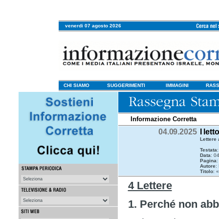
venerdi 07 agosto 2026
CHI SIAMO
SUGGERIMENTI
IMMAGINI
RASS
Informazione Corretta
04.09.2025
I let
Lettere 
Testata
Data
: 0
Pagina
:
Autore
:
Titolo
: 
4 Lettere
1. Perché non ab