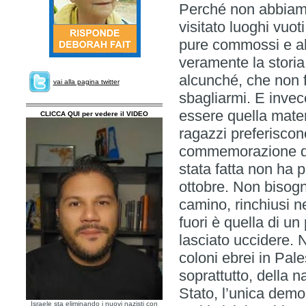
Perché non abbiam
visitato luoghi vuot
pure commossi e a
veramente la stori
alcunché, che non f
vai alla pagina twitter
sbagliarmi. E invece
essere quella mater
CLICCA QUI per vedere il VIDEO
ragazzi preferiscon
commemorazione de
stata fatta non ha 
ottobre. Non bisogna
camino, rinchiusi n
fuori è quella di un
lasciato uccidere. 
coloni ebrei in Pale
soprattutto, della n
Stato, l’unica demo
Israele sta eliminando i nuovi nazisti con