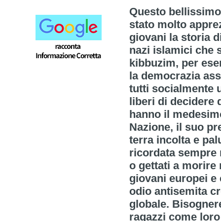
Questo bellissimo 
stato molto apprez
giovani la storia di
nazi islamici che 
kibbuzim, per ese
la democrazia asso
tutti socialmente u
liberi di decidere 
hanno il medesimo 
Nazione, il suo p
terra incolta e pa
ricordata sempre m
o gettati a morire
giovani europei e 
odio antisemita cre
globale. Bisognere
ragazzi come loro 