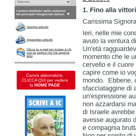
1. Fino alla vittor
I numeri telefonici delle redazioni
dei principali telegiornali italiani.
Carissima Signor
Stampa articolo
Ieri, nelle mie co
avuto la ventura di
Ingrandisci articolo
Un'età ragguardev
Clicca su e-mail per inviare a chi
vuoi la pagina che hai appena
momento che le un
letto
cervello e il cuore
capire come io vog
Caro/a abbonato/a,
mondo. Ebbene, co
CLICCA QUI per vedere
la
HOME PAGE
sfacciataggine di 
un'espressione aug
non azzardarsi mai
di Israele avrebbe 
avesse augurato di
e compagnia brutt
Non per spirito di 