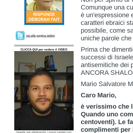
Comunque una curio
è un'espressione e
caratteri ebraici sta
possibile, come s
vai alla pagina twitter
uniche parole che 
Prima che dimentic
CLICCA QUI per vedere il VIDEO
successi di Israele
antisemitiche dei
ANCORA SHALO
Mario Salvatore M
Caro Mario,
è verissimo che l
Quando uno compi
centoventi). Le fa
complimenti per l
Israele sta eliminando i nuovi nazisti con