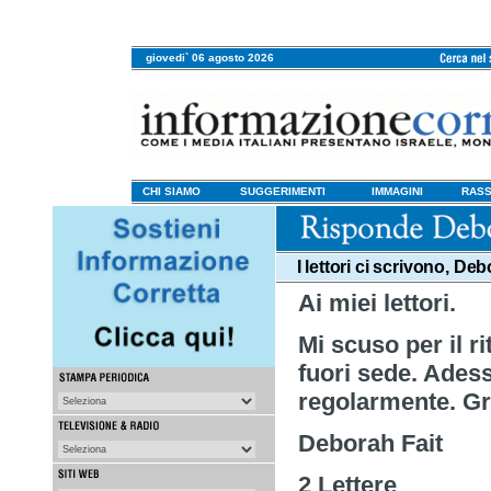
giovedi` 06 agosto 2026
CHI SIAMO
SUGGERIMENTI
IMMAGINI
RASS
I lettori ci scrivono, D
Ai miei lettori.
Mi scuso per il r
fuori sede. Adess
regolarmente. Gra
Deborah Fait
2 Lettere