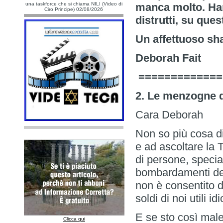
una taskforce che si chiama NILI (Video di
manca molto. Ha
Ciro Principe) 02/08/2026
distrutti, su que
Un affettuoso s
Deborah Fait
=============
2. Le menzogne 
Cara Deborah
Non so più cosa di
e ad ascoltare la 
di persone, speci
bombardamenti del
non è consentito di
soldi di noi utili idio
E se sto così male 
Clicca qui