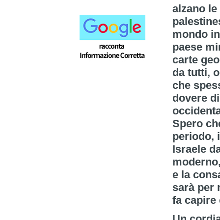
alzano le
palestine
mondo in
paese min
carte geog
da tutti, 
che spess
dovere di
occidenta
Spero che
periodo, 
Israele d
moderno, 
e la cons
sarà per
fa capire
Un cordi