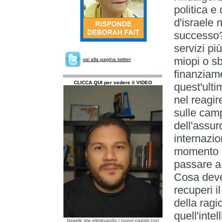
politica e 
d'israele 
successo?
servizi pi
miopi o s
vai alla pagina twitter
finanziame
CLICCA QUI per vedere il VIDEO
quest'ulti
nel reagir
sulle cam
dell'assur
internazio
momento di
passare a 
Cosa deve
recuperi i
della rag
quell'inte
Israele sta eliminando i nuovi nazisti con