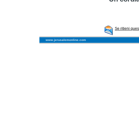
Se ritieni que
www.jerusalemonline.com