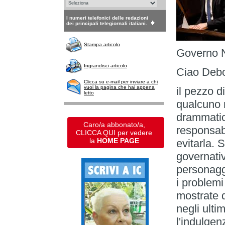
I numeri telefonici delle redazioni
dei principali telegiornali italiani.
Stampa articolo
Governo 
Ingrandisci articolo
Ciao Debo
Clicca su e-mail per inviare a chi
vuoi la pagina che hai appena
il pezzo d
letto
qualcuno 
drammatica
Caro/a abbonato/a,
responsabi
CLICCA QUI per vedere
la
HOME PAGE
evitarla.
governati
personagg
i problemi
mostrate d
negli ulti
l'indulgen