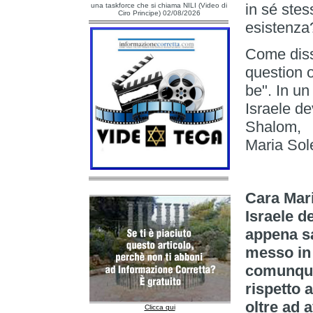
in sé stes
una taskforce che si chiama NILI (Video di
Ciro Principe) 02/08/2026
esistenz
Come disse
question 
be". In un
Israele de
Shalom,
Maria Sol
Cara Mari
Israele d
appena sa
messo in 
comunque 
rispetto 
oltre ad 
Clicca qui