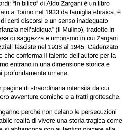
di: “In bilico” di Aldo Zargani è un libro
nato a Torino nel 1933 da famiglia ebraica, è
 di certi discorsi e un senso inadeguato
fanzia nell’aldiqua” (Il Mulino), tradotto in
rvasa di saggezza e umorismo in cui Zargani
razziali fasciste nel 1938 al 1945. Cadenzato
le che conferma il talento dell’autore per la
ismo entrano in una dimensione storica e
ioni profondamente umane.
 pagine di straordinaria intensità da cui
oro avventure comiche e a tratti grottesche.
in inganno perché non celano le persecuzioni
tabile realtà di vivere una storia tragica come
o e si abbandona con autentico piacere alla