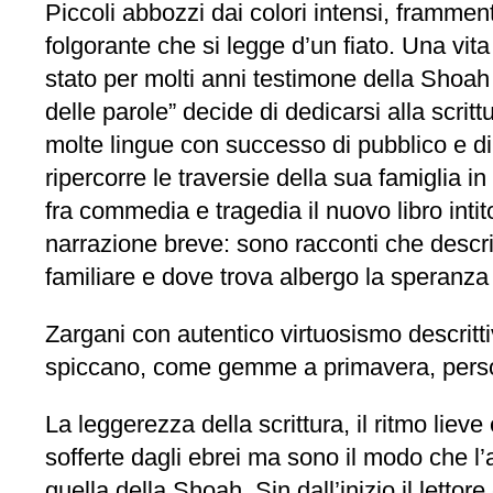
Piccoli abbozzi dai colori intensi, framment
folgorante che si legge d’un fiato. Una vit
stato per molti anni testimone della Shoah
delle parole” decide di dedicarsi alla scrittu
molte lingue con successo di pubblico e di
ripercorre le traversie della sua famiglia i
fra commedia e tragedia il nuovo libro intito
narrazione breve: sono racconti che descri
familiare e dove trova albergo la speranza
Zargani con autentico virtuosismo descrittiv
spiccano, come gemme a primavera, personag
La leggerezza della scrittura, il ritmo liev
sofferte dagli ebrei ma sono il modo che l’a
quella della Shoah. Sin dall’inizio il lett