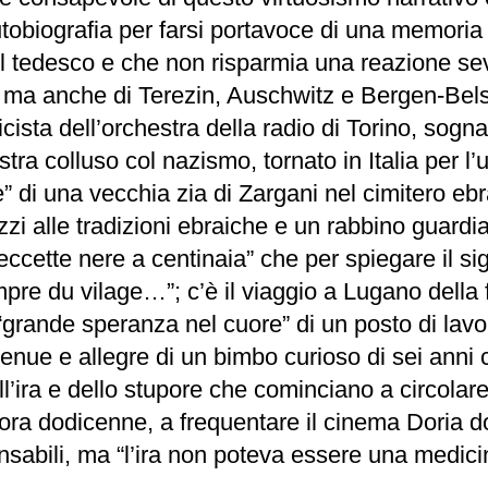
autobiografia per farsi portavoce di una memoria
e il tedesco e che non risparmia una reazione s
ma anche di Terezin, Auschwitz e Bergen-Belsen
ista dell’orchestra della radio di Torino, sogn
ra colluso col nazismo, tornato in Italia per l’u
le” di una vecchia zia di Zargani nel cimitero eb
i alle tradizioni ebraiche e un rabbino guardian
eccette nere a centinaia” che per spiegare il sig
pre du vilage…”; c’è il viaggio a Lugano della 
 “grande speranza nel cuore” di un posto di lavo
ngenue e allegre di un bimbo curioso di sei anni 
ll’ira e dello stupore che cominciano a circolare 
lora dodicenne, a frequentare il cinema Doria do
abili, ma “l’ira non poteva essere una medicin