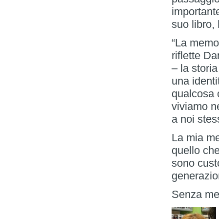
important
suo libro,
“La memor
riflette D
– la stori
una identi
qualcosa c
viviamo n
a noi stes
La mia me
quello che
sono custo
generazion
Senza mem