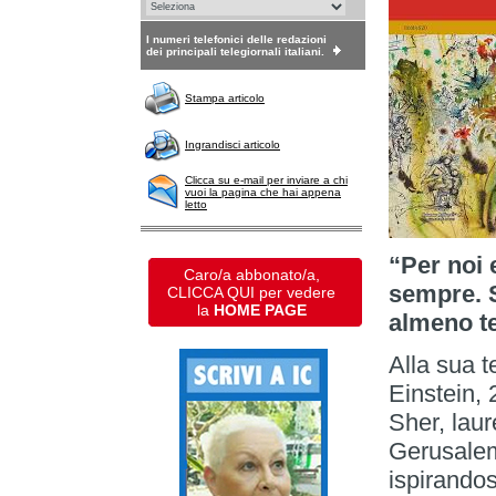
I numeri telefonici delle redazioni
dei principali telegiornali italiani.
Stampa articolo
Ingrandisci articolo
Clicca su e-mail per inviare a chi
vuoi la pagina che hai appena
letto
“Per noi 
Caro/a abbonato/a,
sempre. S
CLICCA QUI per vedere
la
HOME PAGE
almeno t
Alla sua t
Einstein, 
Sher, laur
Gerusalem
ispirandos