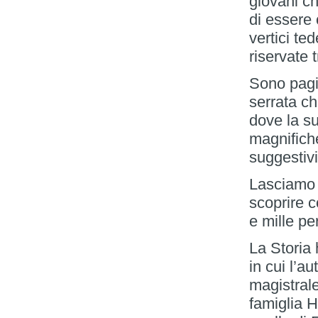
giovani c
di essere c
vertici te
riservate 
Sono pagi
serrata ch
dove la s
magnifiche
suggestivi
Lasciamo a
scoprire c
e mille pe
La Storia 
in cui l’a
magistrale
famiglia H