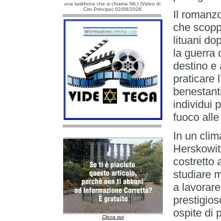
una taskforce che si chiama NILI (Video di
Ciro Principe) 02/08/2026
Il romanzo
che scoppi
lituani do
la guerra 
destino e 
praticare 
benestant
individui 
fuoco alle
In un clim
Herskowits
costretto 
studiare 
a lavorare
prestigios
ospite di 
Clicca qui