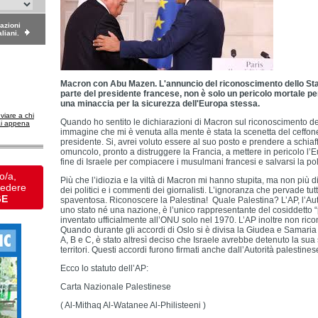
dazioni
aliani.
Macron con Abu Mazen. L'annuncio del riconoscimento dello Sta
parte del presidente francese, non è solo un pericolo mortale pe
una minaccia per la sicurezza dell'Europa stessa.
nviare a chi
Quando ho sentito le dichiarazioni di Macron sul riconoscimento de
ai appena
immagine che mi è venuta alla mente è stata la scenetta del ceffone 
presidente. Si, avrei voluto essere al suo posto e prendere a schia
omuncolo, pronto a distruggere la Francia, a mettere in pericolo l’
fine di Israele per compiacere i musulmani francesi e salvarsi la po
o/a,
Più che l’idiozia e la viltà di Macron mi hanno stupita, ma non più di
vedere
dei politici e i commenti dei giornalisti. L’ignoranza che pervade tut
GE
spaventosa. Riconoscere la Palestina! Quale Palestina? L’AP, l’Aut
uno stato né una nazione, è l’unico rappresentante del cosiddetto 
inventato ufficialmente all’ONU solo nel 1970. L’AP inoltre non ricon
Quando durante gli accordi di Oslo si è divisa la Giudea e Samaria (
A, B e C, è stato altresì deciso che Israele avrebbe detenuto la sua so
territori. Questi accordi furono firmati anche dall’Autorità palestines
Ecco lo statuto dell’AP:
Carta Nazionale Palestinese
( Al-Mithaq Al-Watanee Al-Philisteeni )