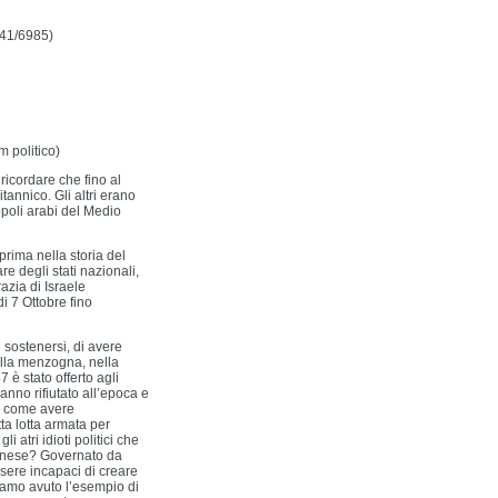
/41/6985)
m politico)
ricordare che fino al
tannico. Gli altri erano
popoli arabi del Medio
prima nella storia del
e degli stati nazionali,
zia di Israele
di 7 Ottobre fino
 sostenersi, di avere
nella menzogna, nella
7 è stato offerto agli
anno rifiutato all’epoca e
e come avere
a lotta armata per
 atri idioti politici che
tinese? Governato da
sere incapaci di creare
iamo avuto l’esempio di