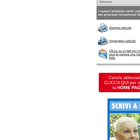
I numeri telefonici delle re
dei principali telegiornali it
Stampa articolo
Ingrandisci articolo
Clicca su e-mail per i
vuoi la pagina che h
letto
Caro/a abbonat
CLICCA QUI per 
la
HOME PA