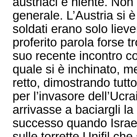
austriaci e niente. Non
generale. L’Austria si è 
soldati erano solo liev
proferito parola forse 
suo recente incontro co
quale si è inchinato, m
retto, dimostrando tutto
per l’invasore dell’Ucr
arrivasse a baciargli l
successo quando Israel
sulle torrette Unifil ch