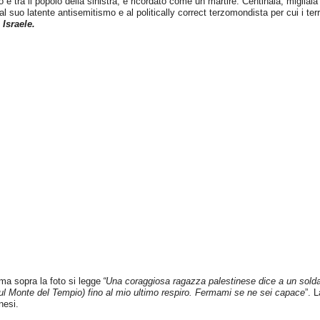
 tra il popolo della sinistra, è ricordato come un martire. Centinaia, migliaia
l suo latente antisemitismo e al politically correct terzomondista per cui i terr
 Israele.
ma sopra la foto si legge
“Una coraggiosa ragazza palestinese dice a un solda
 Monte del Tempio) fino al mio ultimo respiro. Fermami se ne sei capace
”. 
nesi.