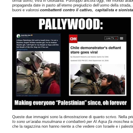
ormai uomo, viva in Giordania. Purtroppo ancora oggi, nel mondo arabo e
propaganda date in pasto all’eterno pregiudizio dell’uomo della strada, a
buoni e valorosi
combattenti contro il cattivo, capitalista e sionista
Queste due immagini sono la dimostrazione di quanto scrivo. Nella pri
Io sono un’araba musulmana e combatterò per Al Aqsa (la moschea sul
che la ragazzina non hanno niente a che vedere con Israele e i palesti