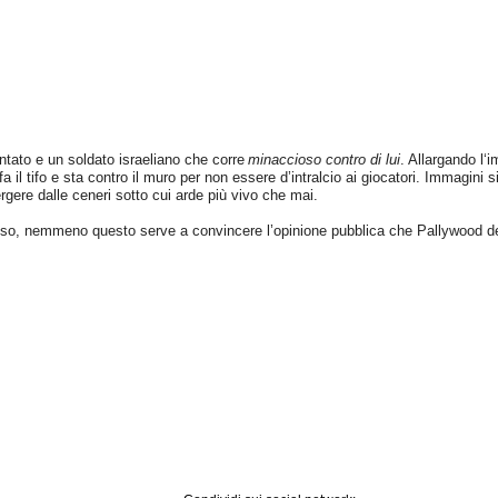
ato e un soldato israeliano che corre
minaccioso contro di lui
. Allargando l
 fa il tifo e sta contro il muro per non essere d’intralcio ai giocatori. Immagini s
ere dalle ceneri sotto cui arde più vivo che mai.
so, nemmeno questo serve a convincere l’opinione pubblica che Pallywood denun