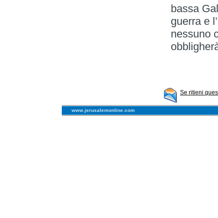
bassa Gali
guerra e 
nessuno c
obbligher
Se ritieni que
www.jerusalemonline.com