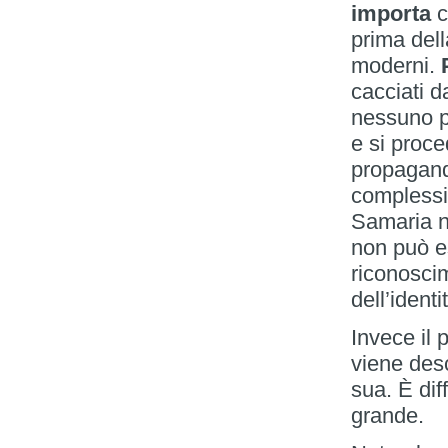
importa
c
prima dell
moderni.
cacciati 
nessuno p
e si proce
propaganda
complessit
Samaria n
non può es
riconosci
dell’ident
Invece il 
viene des
sua. È dif
grande.