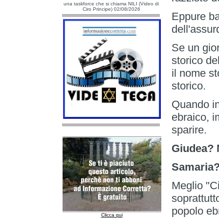
una taskforce che si chiama NILI (Video di
Ciro Principe) 02/08/2026
Eppure ba
dell'assurd
Se un gior
storico de
il nome st
storico.
Quando inv
ebraico, 
sparire.
Giudea? 
Samaria?
Meglio "Ci
soprattutt
popolo ebr
Clicca qui