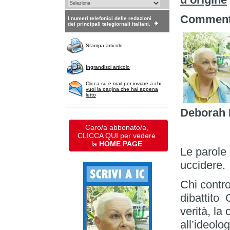
Commento
I numeri telefonici delle redazioni
dei principali telegiornali italiani.
Stampa articolo
Ingrandisci articolo
Clicca su e-mail per inviare a chi
vuoi la pagina che hai appena
letto
Deborah 
Caro/a abbonato/a,
CLICCA QUI per vedere
la
HOME PAGE
Le parole
uccidere.
Chi contro
dibattito C
verità, la
all’ideolo