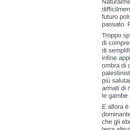
Naturalme
difficilme
futuro poli
passato. 
Troppo spe
di compren
di semplif
infine app
ombra di d
palestinis
più saluta
armati di
le gambe a
E allora è
dominante
che gli eb
terra altr