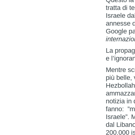
tratta di 
Israele da
annesse d
Google par
internazi
La propaga
e l’ignor
Mentre scr
più belle,
Hezbollah,
ammazzare 
notizia i
fanno: ”mor
Israele”. 
dal Liban
200.000 is