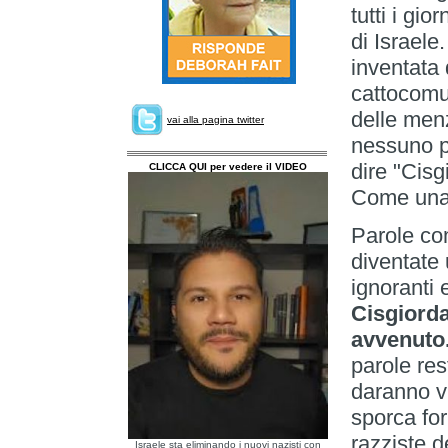
tutti i gio
di Israele
inventata 
cattocomun
delle men
vai alla pagina twitter
nessuno p
dire "Cis
CLICCA QUI per vedere il VIDEO
Come una 
Parole c
diventate
ignoranti e
Cisgiorda
avvenuto
parole res
daranno vi
sporca for
razziste d
Israele sta eliminando i nuovi nazisti con