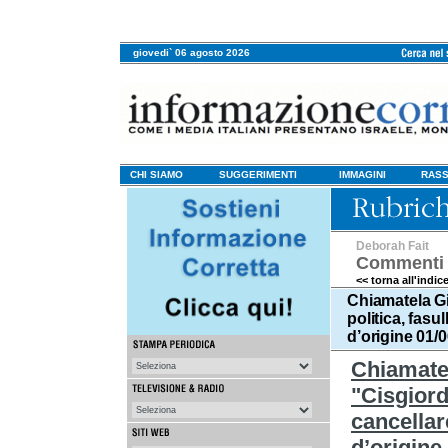
giovedi` 06 agosto 2026
CHI SIAMO
SUGGERIMENTI
IMMAGINI
RASS
Deborah Fait
Commenti 
<< torna all'indic
Chiamatela Gi
politica, fasu
d’origine 01/
Chiamate
"Cisgiord
cancellar
d’origine