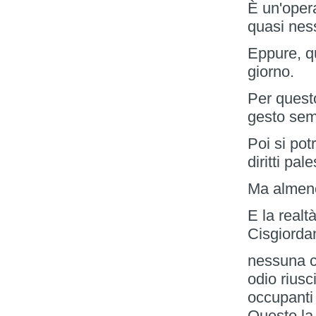
È un'oper
quasi nes
Eppure, qu
giorno.
Per questo
gesto sem
Poi si pot
diritti pa
Ma almeno 
E la realt
Cisgiorda
nessuna c
odio riusci
occupanti
Questo la 