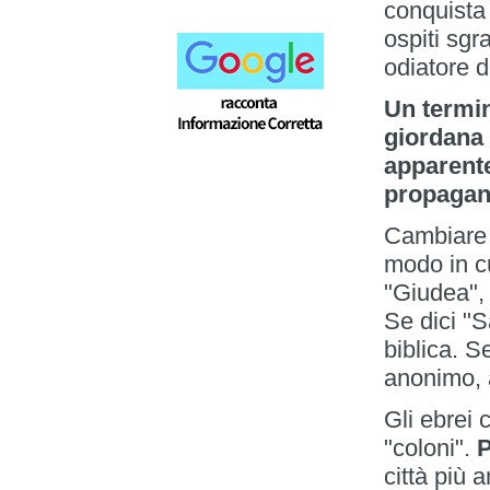
conquista 
ospiti sgr
odiatore d
Un termin
giordana 
apparent
propagan
Cambiare i
modo in cu
"Giudea", 
Se dici "S
biblica. S
anonimo, a
Gli ebrei
"coloni".
P
città più 