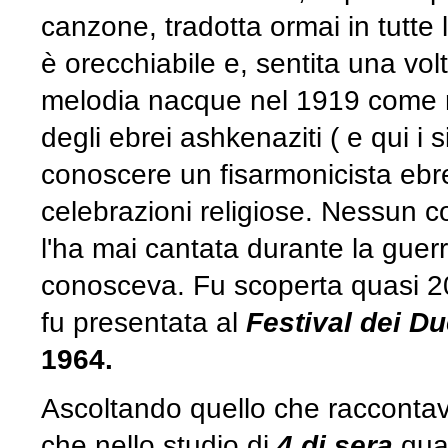
canzone, tradotta ormai in tutte
è orecchiabile e, sentita una vol
melodia nacque nel 1919 come 
degli ebrei ashkenaziti ( e qui i s
conoscere un fisarmonicista ebr
celebrazioni religiose. Nessun c
l'ha mai cantata durante la gue
conosceva. Fu scoperta quasi 20
fu presentata al
Festival dei D
1964.
Ascoltando quello che raccontava
che nello studio di
4 di sera
qual