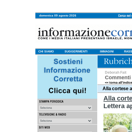
domenica 09 agosto 2026
CHI SIAMO
SUGGERIMENTI
IMMAGINI
RASS
Deborah Fait
Commenti 
<< torna all'indic
Alla cortese 
Alla cort
Lettera a