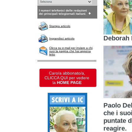
I numeri telefonici delle redazioni
dei principali telegiornali italiani.
Stampa articolo
Deborah 
Ingrandisci articolo
Clicca su e-mail per inviare a chi
vuoi la pagina che hai appena
letto
Caro/a abbonato/a,
CLICCA QUI per vedere
la
HOME PAGE
Paolo Del
che i suoi
puntate d
reagire.