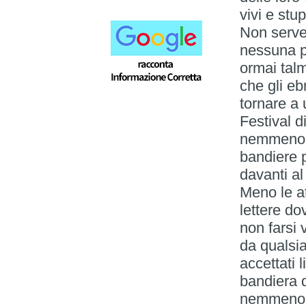
vivi e stu
Non serve
nessuna po
ormai tal
che gli eb
tornare a 
Festival d
nemmeno u
bandiere 
davanti al
Meno le att
lettere do
non farsi 
da qualsi
accettati 
bandiera 
nemmeno s