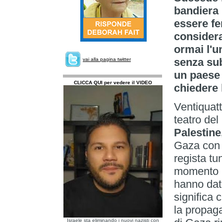
bandiera 
essere fe
considera
ormai l'u
senza sub
vai alla pagina twitter
un paese 
CLICCA QUI per vedere il VIDEO
chiedere 
Ventiquatt
teatro del
Palestine
Gaza con l
regista t
momento ho
hanno dat
significa 
la propag
Israele sta eliminando i nuovi nazisti con