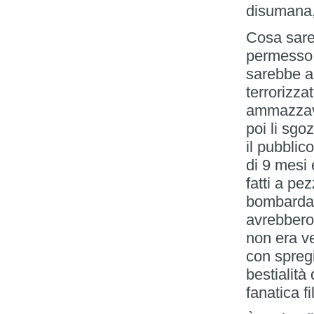
disumana, 
Cosa sare
permesso 
sarebbe ac
terrorizza
ammazzavan
poi li sg
il pubblico
di 9 mesi 
fatti a pe
bombardam
avrebbero
non era v
con spregi
bestialità
fanatica f