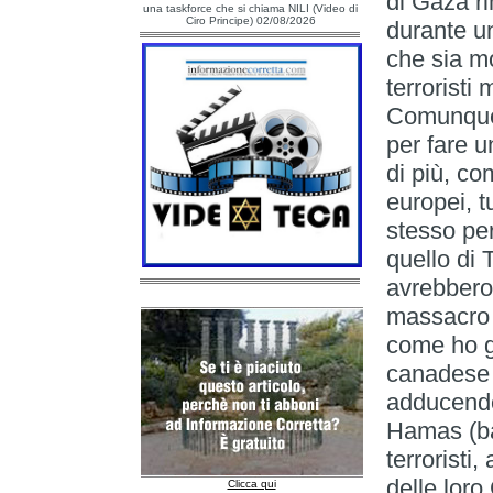
di Gaza ri
una taskforce che si chiama NILI (Video di
Ciro Principe) 02/08/2026
durante u
che sia mo
terroristi
Comunque 
per fare u
di più, co
europei, tu
stesso per
quello di 
avrebbero 
massacro 
come ho gi
canadese 
adducendo
Hamas (ba
terroristi,
delle lor
Clicca qui