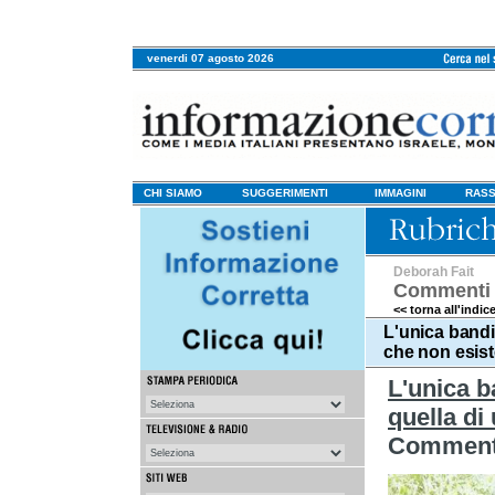
venerdi 07 agosto 2026
CHI SIAMO
SUGGERIMENTI
IMMAGINI
RASS
Deborah Fait
Commenti 
<< torna all'indic
L'unica bandi
che non esist
L'unica b
quella di
Commento