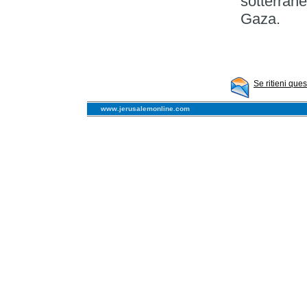
sotterrane
Gaza.
Se ritieni que
www.jerusalemonline.com