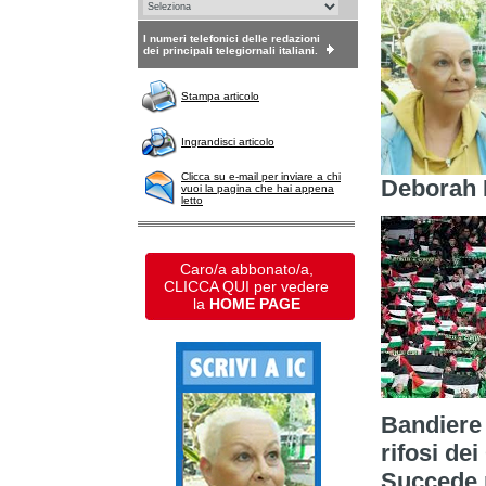
I numeri telefonici delle redazioni
dei principali telegiornali italiani.
Stampa articolo
Ingrandisci articolo
Clicca su e-mail per inviare a chi
Deborah 
vuoi la pagina che hai appena
letto
Caro/a abbonato/a,
CLICCA QUI per vedere
la
HOME PAGE
Bandiere 
rifosi de
Succede 