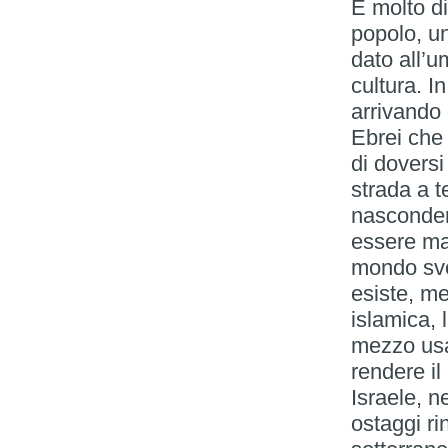
È molto di
popolo, un
dato all’u
cultura. I
arrivando 
Ebrei che 
di dovers
strada a t
nascondere
essere mal
mondo sve
esiste, m
islamica, 
mezzo usa
rendere il
Israele, n
ostaggi ri