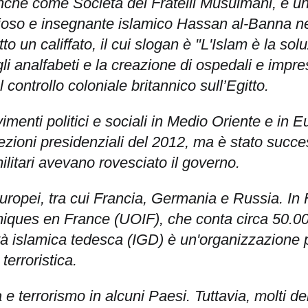
he come Società dei Fratelli Musulmani, è un
udioso e insegnante islamico Hassan al-Banna n
o un califfato, il cui slogan è "L'Islam è la sol
agli analfabeti e la creazione di ospedali e i
l controllo coloniale britannico sull’Egitto.
imenti politici e sociali in Medio Oriente e in E
lezioni presidenziali del 2012, ma è stato succ
ilitari avevano rovesciato il governo.
europei, tra cui Francia, Germania e Russia. In
lamiques en France (UOIF), che conta circa 50
 islamica tedesca (IGD) è un'organizzazione pe
erroristica.
 e terrorismo in alcuni Paesi. Tuttavia, molti de