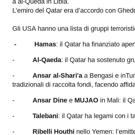
a al-Queda in Libia.
L’emiro del Qatar era d’accordo con Ghed
Gli USA hanno una lista di gruppi terroristi
- Hamas
: il Qatar ha finanziato ap
-
Al-Qaeda
: il Qatar ha sostenuto gr
-
Ansar al-Shari'a
a Bengasi e inTuni
tradizionali di raccolta fondi, facendo affi
-
Ansar Dine
e
MUJAO
in Mali: il Q
-
Talebani
: il Qatar ha legami con i t
-
Ribelli Houthi
nello Yemen: l’emitte