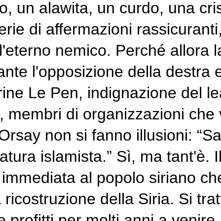
 un alawita, un curdo, una cri
erie di affermazioni rassicuran
, l'eterno nemico. Perché allora 
ante l'opposizione della destra 
ne Le Pen, indignazione del le
i, membri di organizzazioni che 
'Orsay non si fanno illusioni: “
ura islamista.” Sì, ma tant'è. I
a immediata al popolo siriano che
a ricostruzione della Siria. Si tr
profitti per molti anni a venire. 