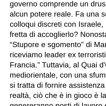
governo comprende un druso,
alcun potere reale. Fa una s
colloqui discreti con Israele
fretta di accoglierlo? Nonost
“Stupore e sgomento” di Mari
riceviamo leader ex terrorist
Francia.” Tuttavia, al Quai d
mediorientale, con una sfumat
si tratta di fornire assistenz
realtà, ciò che è in gioco è l
genereranno posti di lavoro e 