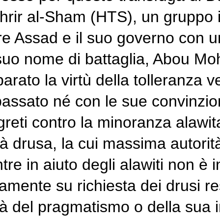
Tahrir al-Sham (HTS), un gruppo 
are Assad e il suo governo con
l suo nome di battaglia, Abou M
parato la virtù della tolleranza 
 passato né con le sue convinzio
greti contro la minoranza alawita
drusa, la cui massima autorità 
re in aiuto degli alawiti non è 
mente su richiesta dei drusi res
tà del pragmatismo o della sua 