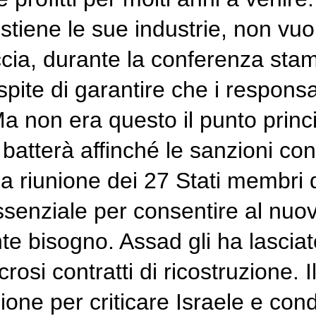
ostiene le sue industrie, non vu
cia, durante la conferenza stam
pite di garantire che i responsab
Ma non era questo il punto pri
 batterà affinché le sanzioni co
a riunione dei 27 Stati membri 
senziale per consentire al nuovo
nte bisogno. Assad gli ha lascia
rosi contratti di ricostruzione.
ne per criticare Israele e conda