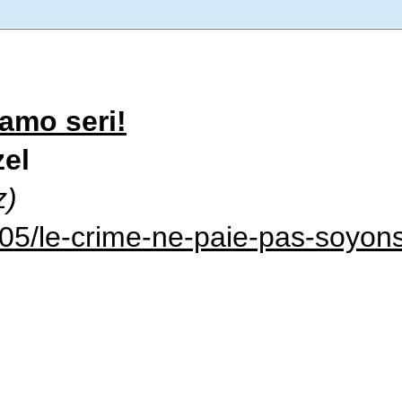
iamo seri!
zel
z)
/05/le-crime-ne-paie-pas-soyon