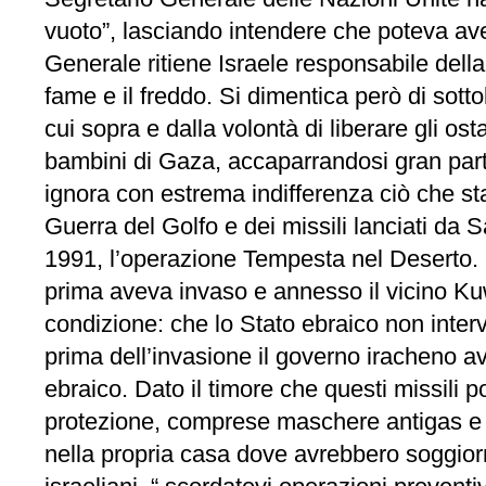
vuoto”, lasciando intendere che poteva ave
Generale ritiene Israele responsabile dell
fame e il freddo. Si dimentica però di sotto
cui sopra e dalla volontà di liberare gli o
bambini di Gaza, accaparrandosi gran parte 
ignora con estrema indifferenza ciò che sta
Guerra del Golfo e dei missili lanciati da
1991, l’operazione Tempesta nel Deserto. G
prima aveva invaso e annesso il vicino Kuw
condizione: che lo Stato ebraico non inter
prima dell’invasione il governo iracheno av
ebraico. Dato il timore che questi missili p
protezione, comprese maschere antigas e si
nella propria casa dove avrebbero soggiorn