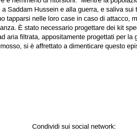
tive e nemmeno di ritorsioni.” Mentre la popola
 Saddam Hussein e alla guerra, e saliva sui tett
ano tapparsi nelle loro case in caso di attacco,
stanza. È stato necessario progettare dei kit spec
 ad aria filtrata, appositamente progettati per la
osso, si è affrettato a dimenticare questo epi
Condividi sui social network: