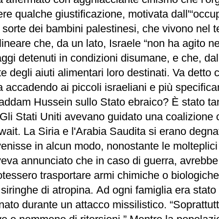
re qualche giustificazione, motivata dall'“occ
a sorte dei bambini palestinesi, che vivono nel 
lineare che, da un lato, Israele “non ha agito n
staggi detenuti in condizioni disumane, e che, d
degli aiuti alimentari loro destinati. Va detto 
 accadendo ai piccoli israeliani e più specifica
 Saddam Hussein sullo Stato ebraico? È stato t
li Stati Uniti avevano guidato una coalizione co
ait. La Siria e l'Arabia Saudita si erano degna
venisse in alcun modo, nonostante le molteplic
eva annunciato che in caso di guerra, avrebbe l
otessero trasportare armi chimiche o biologiche, 
ringhe di atropina. Ad ogni famiglia era stato 
ato durante un attacco missilistico. “Soprattutt