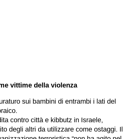
ime vittime della violenza
raturo sui bambini di entrambi i lati del
braico.
ta contro città e kibbutz in Israele,
o degli altri da utilizzare come ostaggi. Il
nizzazione terroristica “non ha agito nel