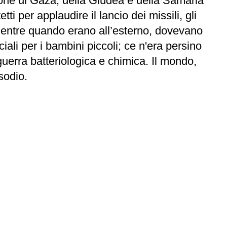
zione di Gaza, della Giudea e della Samaria
i per applaudire il lancio dei missili, gli
 mentre quando erano
all’esterno, dovevano
iali per i bambini piccoli; ce n'era persino
 guerra batteriologica e chimica. Il mondo,
sodio.