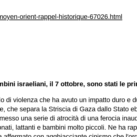
u-moyen-orient-rappel-historique-67026.html
ini israeliani, il 7 ottobre, sono stati le pr
lo di violenza che ha avuto un impatto duro e du
le, che separa la Striscia di Gaza dallo Stato e
esso una serie di atrocità di una ferocia inaudi
ati, lattanti e bambini molto piccoli. Ne ha rapit
 affermato con agghiacciante cinismo che l'orga