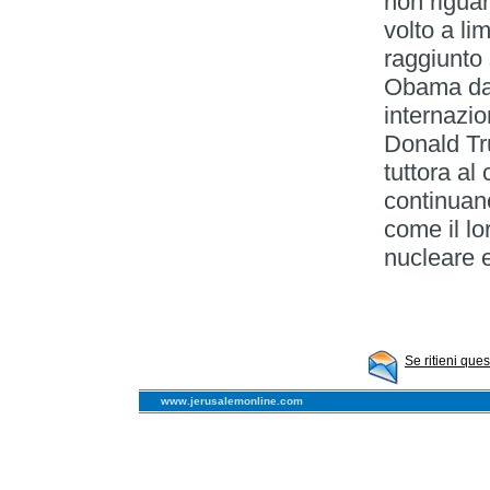
non rigua
volto a li
raggiunto 
Obama da 
internazi
Donald Tru
tuttora al 
continuan
come il lo
nucleare e
Se ritieni que
www.jerusalemonline.com