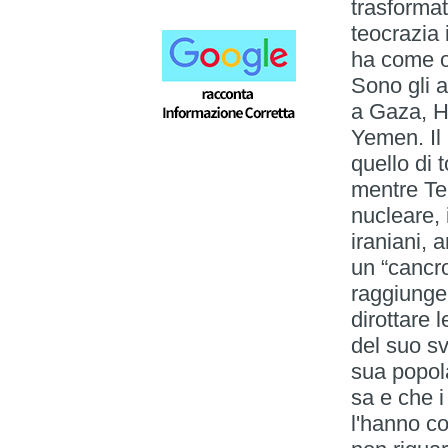
trasformat
teocrazia
ha come ob
Sono gli 
a Gaza, He
Yemen. Il 
quello di 
mentre Teh
nucleare, 
iraniani, 
un “cancr
raggiunger
dirottare 
del suo s
sua popol
sa e che i
l'hanno c