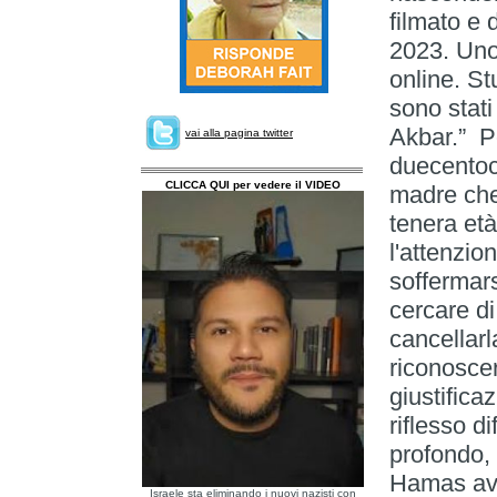
filmato e 
2023. Uno 
online. St
sono stati 
Akbar.” P
vai alla pagina twitter
duecentoc
CLICCA QUI per vedere il VIDEO
madre che 
tenera età
l'attenzion
soffermars
cercare di
cancellarl
riconosce
giustifica
riflesso di
profondo,
Hamas ave
Israele sta eliminando i nuovi nazisti con