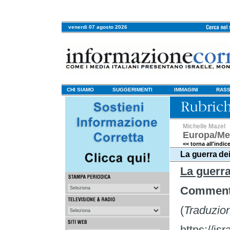
venerdi 07 agosto 2026
CHI SIAMO
SUGGERIMENTI
IMMAGINI
RASS
Michelle Mazel
Europa/Me
<< torna all'indic
La guerra dei
La guerra
Commento
(
Traduzio
https://is