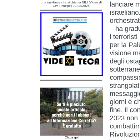
lanciare mi
una taskforce che si chiama NILI (Video di
Ciro Principe) 02/08/2026
israelian
orchestra
– ha gradu
i terroris
per la Pal
visione m
degli osta
sotterran
compassion
strangolat
messaggio
giorni è 
fine. Il c
2023 non e
combattime
Rivoluzio
Clicca qui