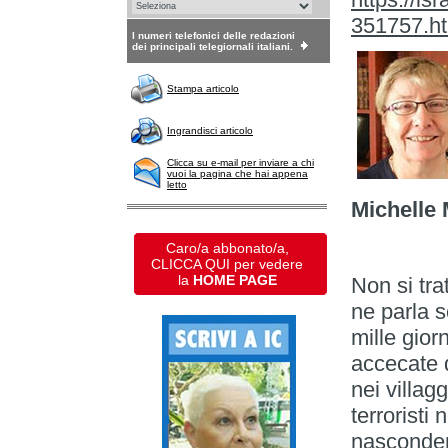
351757.h
I numeri telefonici delle redazioni
dei principali telegiornali italiani.
Stampa articolo
Ingrandisci articolo
Clicca su e-mail per inviare a chi
vuoi la pagina che hai appena
letto
Michelle 
Caro/a abbonato/a,
CLICCA QUI per vedere
la
HOME PAGE
Non si tr
ne parla s
mille gior
accecate d
nei villagg
terrorist
nascondere