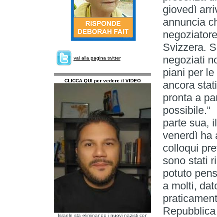
giovedì arr
annuncia ch
negoziatore
Svizzera. Se
negoziati n
vai alla pagina twitter
piani per l
CLICCA QUI per vedere il VIDEO
ancora stati
pronta a par
po
parte sua, i
venerdì ha 
colloqui pre
sono st
potuto pens
a molti, dat
praticamente
Repubblica i
Israele sta eliminando i nuovi nazisti con