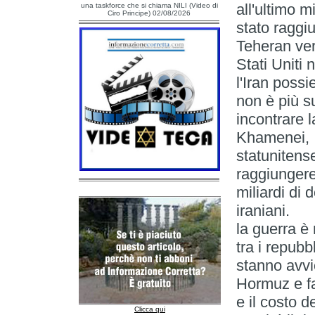
all'ultimo m
una taskforce che si chiama NILI (Video di
Ciro Principe) 02/08/2026
stato raggiu
Teheran verr
Stati Uniti
l'Iran possi
non è più su
incontrare
Khamenei, r
statunitense
raggiungere
miliardi di d
iraniani
la guerra è 
tra i repubb
stanno avvic
Hormuz e fa
e il cost
Clicca qui