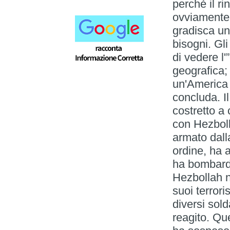
perché il ri
ovviamente.
gradisca un
bisogni. Gl
di vedere l'
geografica;
un'America 
concluda. Il
costretto a
con Hezboll
armato dall
ordine, ha a
ha bombardat
Hezbollah n
suoi terrori
diversi sold
reagito. Que