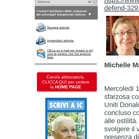
defend-329
I numeri telefonici delle redazioni
dei principali telegiornali italiani.
Stampa articolo
Ingrandisci articolo
Clicca su e-mail per inviare a chi
vuoi la pagina che hai appena
letto
Michelle M
Caro/a abbonato/a,
CLICCA QUI per vedere
la
HOME PAGE
Mercoledì 1
sfarzosa cor
Uniti Donal
concluso co
alle ostilit
svolgere il
presenza di