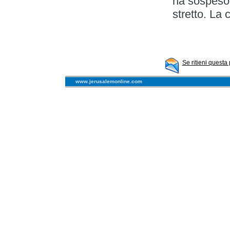
ha sospeso 
stretto. La 
Se ritieni questa
www.jerusalemonline.com