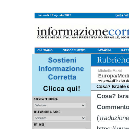
venerdi 07 agosto 2026
CHI SIAMO
SUGGERIMENTI
IMMAGINI
RASS
Michelle Mazel
Europa/Medi
<< torna all'indice de
Cosa? Israele 
Cosa? Isra
Commento 
(
Traduzione
https://ww