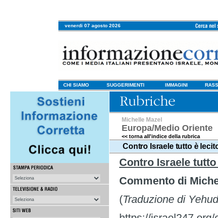
venerdi 07 agosto 2026
CHI SIAMO
SUGGERIMENTI
IMMAGINI
RASS
Michelle Mazel
Europa/Medio Oriente
<< torna all'indice della rubrica
Contro Israele tutto è leci
Contro Israele tutto 
Commento di Miche
(
Traduzione di Yehud
https://israel247.org