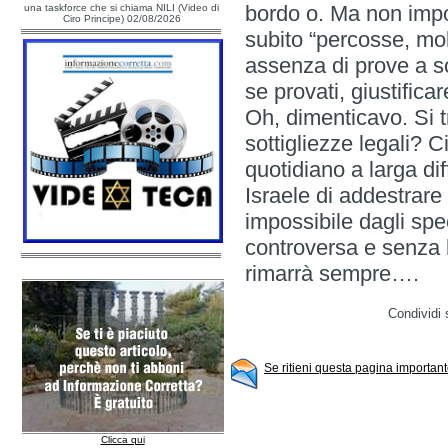
bordo o. Ma non impor
una taskforce che si chiama NILI (Video di
Ciro Principe) 02/08/2026
subito “percosse, mol
assenza di prove a s
se provati, giustifica
Oh, dimenticavo. Si t
sottigliezze legali? 
quotidiano a larga di
Israele di addestrare 
impossibile dagli spe
controversa e senza 
rimarrà sempre….
Condividi 
Se ritieni questa pagina importante
Clicca qui