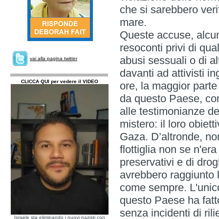
che si sarebbero verifi
mar
Queste accuse, alcun
resoconti privi di q
abusi sessuali o di a
vai alla pagina twitter
davanti ad attivisti in
CLICCA QUI per vedere il VIDEO
ore, la maggior parte 
da questo Paese, com
alle testimonianze de
mistero: il loro obiet
Gaza. D’altronde, no
flottiglia non se n'e
preservativi e di dr
avrebbero raggiunto l
come sempre. L'unico
questo Paese ha fatto
senza incidenti di ril
Israele sta eliminando i nuovi nazisti con