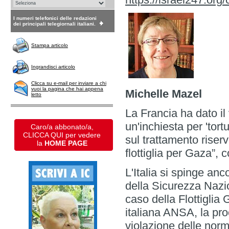
I numeri telefonici delle redazioni
dei principali telegiornali italiani.
Stampa articolo
Ingrandisci articolo
Clicca su e-mail per inviare a chi
vuoi la pagina che hai appena
Michelle Mazel
letto
La Francia ha dato il
un'inchiesta per 'tort
Caro/a abbonato/a,
CLICCA QUI per vedere
sul trattamento riserv
la
HOME PAGE
flottiglia per Gaza”,
L'Italia si spinge an
della Sicurezza Nazio
caso della Flottigli
italiana ANSA, la pro
violazione delle norm