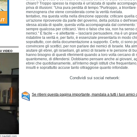
chiaro? Troppo spesso la risposta è un'alzata di spalle accompagn
priva di illusioni: “Una pura perdita di tempo.”Purtroppo, a trionfare 
menzognera
che viene
considerata come la verità riv
tentativo, ma questa volta nella direzione opposta: criticare quell
un'azione riprovevole da parte del governo, della polizia o dell'eser
stessa alzata di spalle, questa volta accompagnata dal commento:
sempre qualcosa per criticarci. Vero o falso che sia, non ha senso d
nemici.” È facile – e allettante – lasciarsi persuadere, ma è un grav
ristabilire la verità e, per farlo, è essenziale presentarla in modo ch
soprattutto, con della documentazione a supporto. Certo, ci sono 
convincere gli scettici, per non parlare dei nemici di Israele. Ma al
aiutare gli ebrei, gli israeliani, gli amici di Israele e le persone di b
il VIDEO
hanno bisogno di questi riferimenti quando a loro volta cercano di 
quantomeno, di difendersi. Dobbiamo pensare anche ai giovani, agli 
ebrei che quotidianamente, all'interno degli istituti che frequentano,
insulti e soprattutto accuse tanto oltraggiose quanto infondate.
Condividi sui social network:
Se ritieni questa pagina importante, mandala a tutti i tuoi amici
i nazisti con