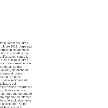
formulare teorie atte a
7 ottobre 2023, perpetrate
a ferocia inimmaginabile,
 – non lo si ripeterà mai
anifestazioni contro lo
resi di mira in tutto il
 a trovarsi ostracizzato
improbabili quanto
lluminati, ma anche da
ati superati, come
a sana di mente
 questa settimana dal
talizzare
dei
se accuse assurde sul
mpio, Hamas annunciò di
iana.” Sarebbe opportuno
 reperibili su internet,
 si basano esclusivamente
ova a sostegno? Ahimè,
mettere le cose in