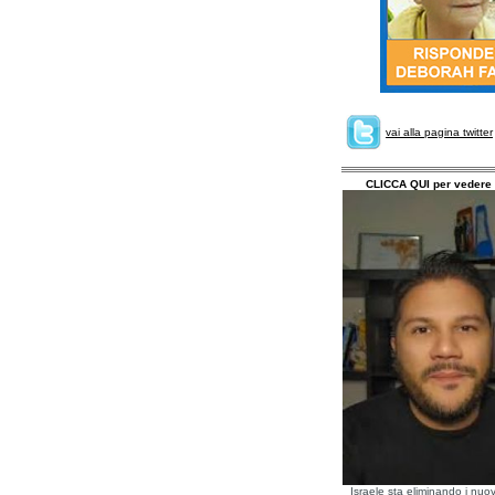
vai alla pagina twitter
CLICCA QUI per vedere 
Israele sta eliminando i nuov