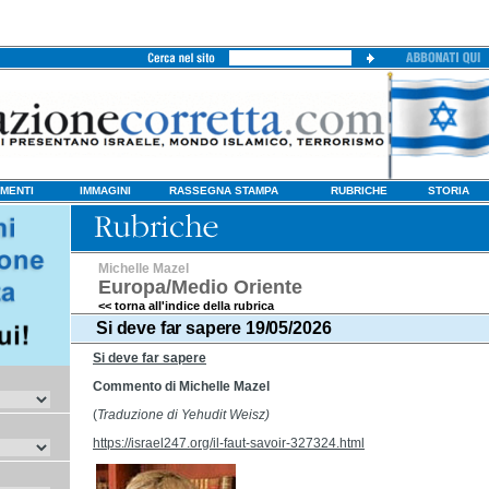
MENTI
IMMAGINI
RASSEGNA STAMPA
RUBRICHE
STORIA
Michelle Mazel
Europa/Medio Oriente
<< torna all'indice della rubrica
Si deve far sapere 19/05/2026
Si deve far sapere
Commento di Michelle Mazel
(
Traduzione di Yehudit Weisz)
https://israel247.org/il-faut-savoir-327324.html