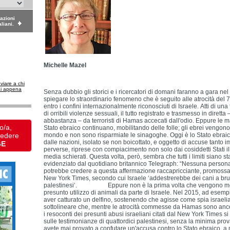
dazioni
aliani.
Michelle Mazel
nviare a chi
ai appena
Senza dubbio gli storici e i ricercatori di domani faranno a gara nel 
spiegare lo straordinario fenomeno che è seguito alle atrocità del 
entro i confini internazionalmente riconosciuti di Israele. Atti di un
di orribili violenze sessuali, il tutto registrato e trasmesso in diretta
abbastanza – da terroristi di Hamas accecati dall'odio. Eppure le m
o/a,
Stato ebraico continuano, mobilitando delle folle; gli ebrei vengono p
vedere
mondo e non sono risparmiate le sinagoghe. Oggi è lo Stato ebraico
dalle nazioni, isolato se non boicottato, e oggetto di accuse tanto 
GE
perverse, riprese con compiacimento non solo dai cosiddetti Stati i
media schierati. Questa volta, però, sembra che tutti i limiti siano st
evidenziato dal quotidiano britannico Telegraph: “Nessuna person
potrebbe credere a questa affermazione raccapricciante, promossa
New York Times, secondo cui Israele ‘addestrerebbe dei cani a bru
palestinesi’. Eppure non è la prima volta che vengono mos
presunto utilizzo di animali da parte di Israele. Nel 2015, ad ese
aver catturato un delfino, sostenendo che agisse come spia israel
sottolineare che, mentre le atrocità commesse da Hamas sono ancora
i resoconti dei presunti abusi israeliani citati dal New York Times
sulle testimonianze di quattordici palestinesi, senza la minima pr
avete mai provato a confutare un'accusa contro lo Stato ebraico, a 