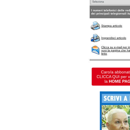
I numeri telefonici delle re
dei principali telegiornali it
Stampa articolo
Ingrandisci articolo
Clicca su e-mail per i
vuoi la pagina che h
letto
Caro/a abbonat
CLICCA QUI per 
la
HOME PA