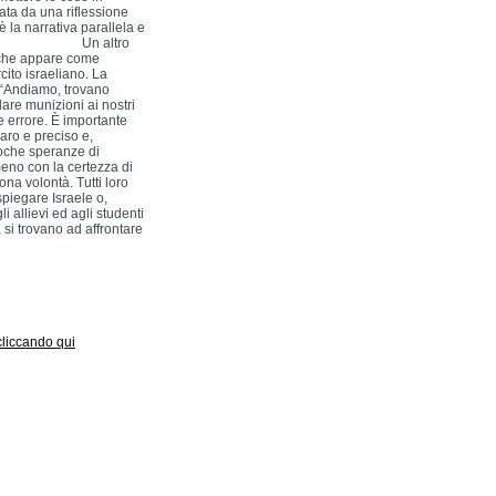
ata da una riflessione
è la narrativa parallela e
elata. Un altro
a che appare come
cito israeliano. La
 “Andiamo, trovano
are munizioni ai nostri
e errore. È importante
iaro e preciso e,
poche speranze di
meno con la certezza di
uona volontà. Tutti loro
spiegare Israele o,
allievi ed agli studenti
 si trovano ad affrontare
 cliccando qui