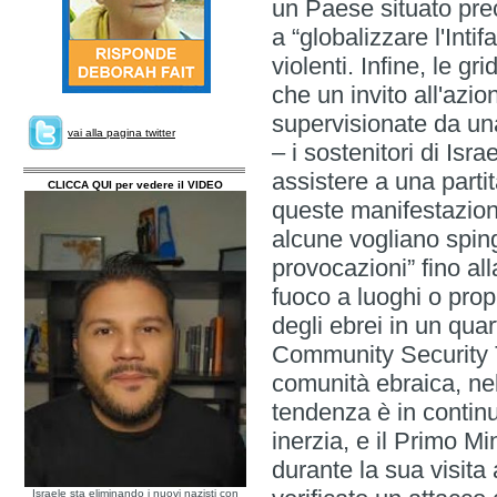
un Paese situato prec
a “globalizzare l'Int
violenti. Infine, le g
che un invito 
supervisionate da una
vai alla pagina twitter
– i sostenitori di Isra
assistere a una parti
CLICCA QUI per vedere il VIDEO
queste manifestazion
alcune vogliano spinge
provocazioni” fino al
fuoco a luoghi o prop
degli ebrei 
Community Security T
comunità ebraica, nel
tendenza è in continu
inerzia, e il Primo Mi
durante la sua visita
Israele sta eliminando i nuovi nazisti con