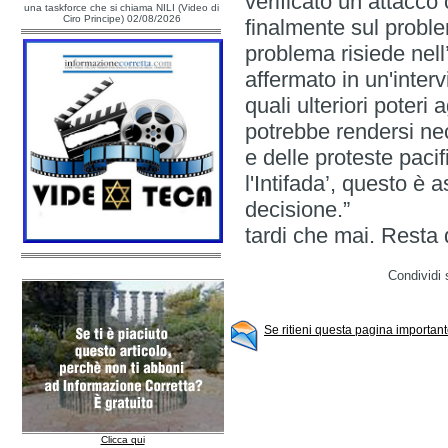
verificato un attacco 
una taskforce che si chiama NILI (Video di
Ciro Principe) 02/08/2026
finalmente sul probl
problema risiede nell
affermato in un'inter
quali ulteriori poteri 
potrebbe rendersi nec
e delle proteste pac
l'Intifada’, questo è
deci
tardi che mai. Resta 
Condividi 
Se ritieni questa pagina importante
Clicca qui