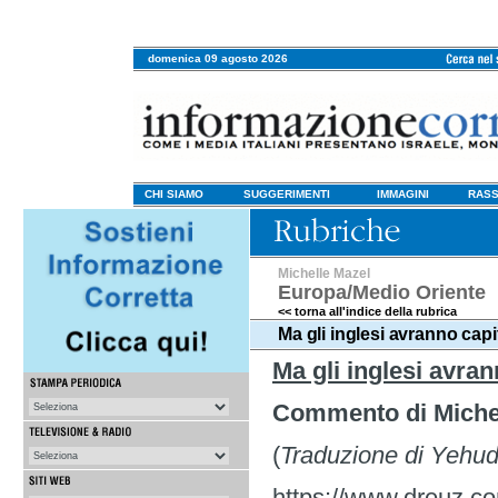
domenica 09 agosto 2026
CHI SIAMO
SUGGERIMENTI
IMMAGINI
RASS
Michelle Mazel
Europa/Medio Oriente
<< torna all'indice della rubrica
Ma gli inglesi avranno cap
Ma gli inglesi avra
Commento di Miche
(
Traduzione di Yehud
https://www.dreuz.co