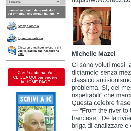
I numeri telefonici delle redazioni
dei principali telegiornali italiani.
Stampa articolo
Ingrandisci articolo
Clicca su e-mail per inviare a chi
vuoi la pagina che hai appena
Michelle Mazel
letto
Ci sono voluti mesi,
diciamolo senza mezzi
Caro/a abbonato/a,
CLICCA QUI per vedere
classico antisionismo
la
HOME PAGE
problema. Sì, dei mesi
rispettabili” che mar
Questa celebre frase,
— “From the river to
francese, “De la riviè
briga di analizzare e 