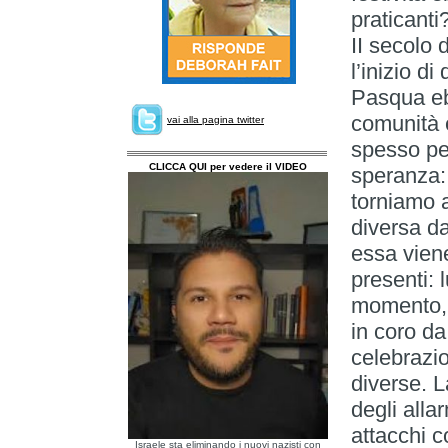
praticanti
II secolo 
l’inizio di
Pasqua ebr
comunità e
vai alla pagina twitter
spesso pe
CLICCA QUI per vedere il VIDEO
speranza:
torniamo 
diversa da
essa viene
presenti: 
momento, e
in coro da 
celebrazio
diverse. L
degli alla
attacchi co
Israele sta eliminando i nuovi nazisti con