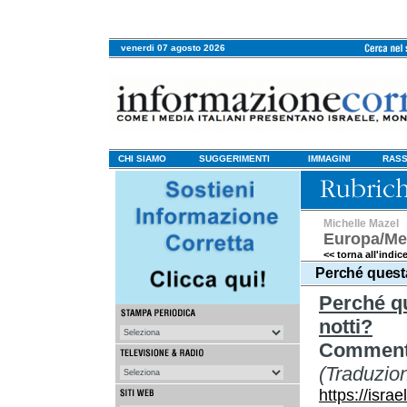
venerdi 07 agosto 2026
CHI SIAMO
SUGGERIMENTI
IMMAGINI
RASS
Michelle Mazel
Europa/Me
<< torna all'indic
Perché questa 
Perché qu
notti?
Commento
(Traduzio
https://isra