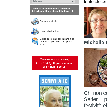
toutes-les-
I numeri telefonici delle redazioni
dei principali telegiornali italiani.
Stampa articolo
Ingrandisci articolo
Clicca su e-mail per inviare a chi
Michelle 
vuoi la pagina che hai appena
letto
Caro/a abbonato/a,
CLICCA QUI per vedere
la
HOME PAGE
Chi non c
Seder, il 
festività 