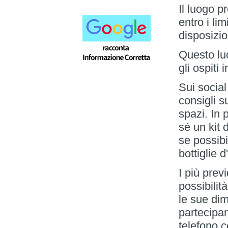
Il luogo p
entro i lim
disposizio
Questo lu
gli ospiti
Sui social
consigli 
spazi. In 
sé un kit 
se possibi
bottiglie 
I più prev
possibilità
le sue dim
partecipan
telefono c