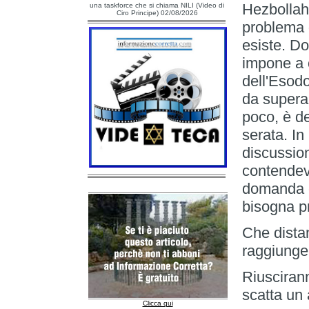
Hezbollah
una taskforce che si chiama NILI (Video di
Ciro Principe) 02/08/2026
problema d
esiste. Do
impone a o
dell'Esodo
da supera
poco, è d
serata. In
discussion
contendeva
domanda c
bisogna pr
Che distan
raggiunger
Riuscirann
scatta un
Clicca qui