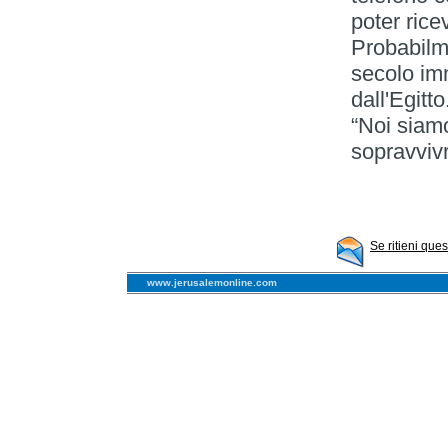
poter rice
Probabilm
secolo im
dall'Egitt
“Noi siamo
sopravviv
Se ritieni que
www.jerusalemonline.com