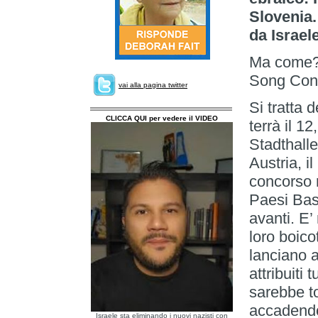
Slovenia.
da Israele
Ma come? I
Song Con
vai alla pagina twitter
Si tratta 
CLICCA QUI per vedere il VIDEO
terrà il 1
Stadthalle
Austria, i
concorso n
Paesi Bas
avanti. E’
loro boico
lanciano 
attribuiti 
sarebbe t
accadend
Israele sta eliminando i nuovi nazisti con