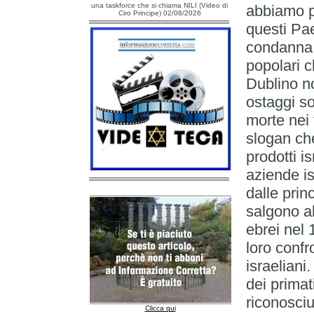
una taskforce che si chiama NILI (Video di
abbiamo p
Ciro Principe) 02/08/2026
questi Pae
condanna 
popolari 
Dublino no
ostaggi so
morte nei 
slogan che
prodotti i
aziende i
dalle princ
salgono al
ebrei nel 
loro confr
israeliani
dei primat
riconosciu
Clicca qui