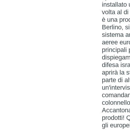
installato
volta al d
è una pro
Berlino, s
sistema an
aeree eur
principali
dispiegame
difesa isr
aprirà la 
parte di a
un'intervi
comandant
colonnello
Accantonat
prodotti! 
gli europe