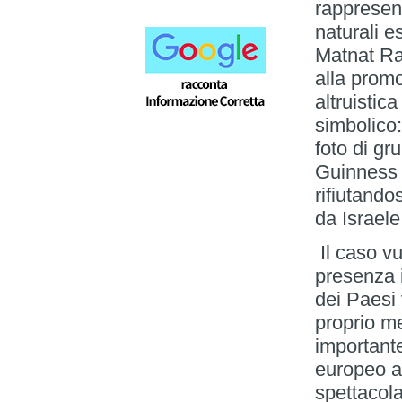
rappresen
naturali e
Matnat Ra
alla prom
altruistic
simbolico:
foto di gr
Guinness d
rifiutando
da Israele
Il caso v
presenza i
dei Paesi 
proprio m
important
europeo av
spettacol