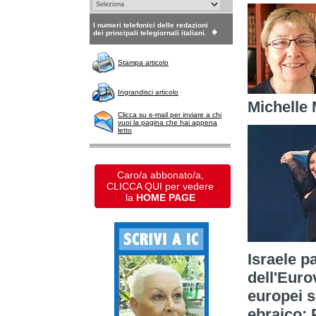
I numeri telefonici delle redazioni
dei principali telegiornali italiani.
Stampa articolo
Ingrandisci articolo
Michelle 
Clicca su e-mail per inviare a chi
vuoi la pagina che hai appena
letto
Caro/a abbonato/a,
CLICCA QUI per vedere
la
HOME PAGE
Israele p
dell'Euro
europei s
ebraico: 