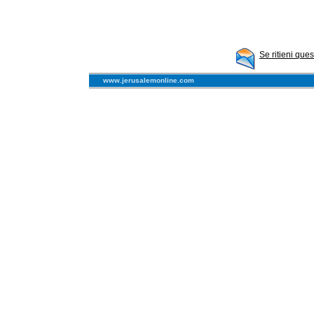
Se ritieni que
www.jerusalemonline.com