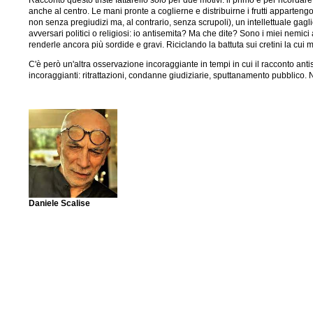
Racconto questo triste fattarello solo per due motivi: il primo è per ricorda
anche al centro. Le mani pronte a coglierne e distribuirne i frutti apparteng
non senza pregiudizi ma, al contrario, senza scrupoli), un intellettuale gaglio
avversari politici o religiosi: io antisemita? Ma che dite? Sono i miei nemici 
renderle ancora più sordide e gravi. Riciclando la battuta sui cretini la cui 
C'è però un'altra osservazione incoraggiante in tempi in cui il racconto ant
incoraggianti: ritrattazioni, condanne giudiziarie, sputtanamento pubblico
Daniele Scalise