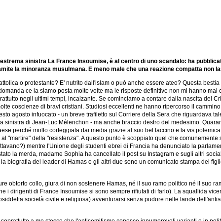
 estrema sinistra La France Insoumise, è al centro di uno scandalo: ha pubblicato
 tramite la minoranza musulmana. E meno male che una reazione compatta non las
 cattolica o protestante? E' nutrito dall'islam o può anche essere ateo? Questa best
a domanda ce la siamo posta molte volte ma le risposte definitive non mi hanno mai
tutto negli ultimi tempi, incalzante. Se cominciamo a contare dalla nascita del Cris
e coscienze di bravi cristiani. Studiosi eccellenti ne hanno ripercorso il cammino e 
to agosto infuocato - un breve trafiletto sul Corriere della Sera che riguardava tale
 sinistra di Jean-Luc Mélenchon - ma anche braccio destro del medesimo. Quarantac
uo paese perché molto corteggiata dai media grazie al suo bel faccino e la vis polem
al "martire" della "resistenza". A questo punto è scoppiato quel che comunemente si 
ttavano?) mentre l'Unione degli studenti ebrei di Francia ha denunciato la parlamenta
 la merda, madame Sophia ha cancellato il post su Instagram e sugli altri social e 
la biografia del leader di Hamas e gli altri due sono un comunicato stampa del figli
re obtorto collo, giura di non sostenere Hamas, né il suo ramo politico né il suo ram
 che i dirigenti di France Insoumise si sono sempre rifiutati di farlo). La squallida vi
iddetta società civile e religiosa) avventurarsi senza pudore nelle lande dell'antise