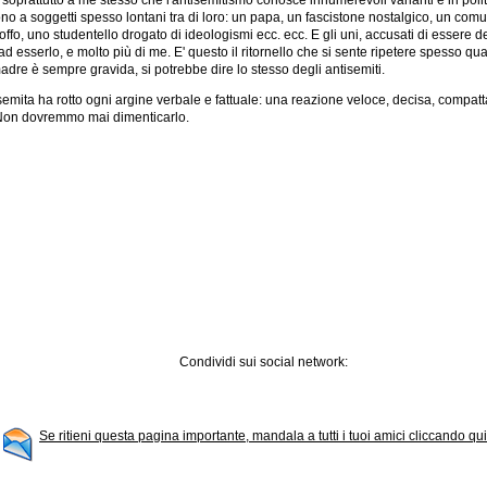
re soprattutto a me stesso che l'antisemitismo conosce innumerevoli varianti e in poli
ono a soggetti spesso lontani tra di loro: un papa, un fascistone nostalgico, un comu
ffo, uno studentello drogato di ideologismi ecc. ecc. E gli uni, accusati di essere dei 
ad esserlo, e molto più di me. E' questo il ritornello che si sente ripetere spesso qua
madre è sempre gravida, si potrebbe dire lo stesso degli antisemiti.
isemita ha rotto ogni argine verbale e fattuale: una reazione veloce, decisa, compa
. Non dovremmo mai dimenticarlo.
Condividi sui social network:
Se ritieni questa pagina importante, mandala a tutti i tuoi amici cliccando qui