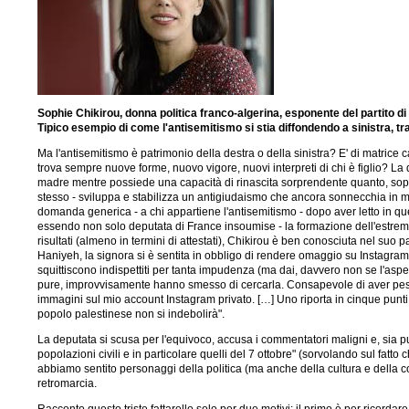
Sophie Chikirou, donna politica franco-algerina, esponente del partito di
Tipico esempio di come l'antisemitismo si stia diffondendo a sinistra,
Ma l'antisemitismo è patrimonio della destra o della sinistra? E' di matrice
trova sempre nuove forme, nuovo vigore, nuovi interpreti di chi è figlio? L
madre mentre possiede una capacità di rinascita sorprendente quanto, soprat
stesso - sviluppa e stabilizza un antigiudaismo che ancora sonnecchia in molt
domanda generica - a chi appartiene l'antisemitismo - dopo aver letto in ques
essendo non solo deputata di France insoumise - la formazione dell'estrema
risultati (almeno in termini di attestati), Chikirou è ben conosciuta nel s
Haniyeh, la signora si è sentita in obbligo di rendere omaggio su Instagram 
squittiscono indispettiti per tanta impudenza (ma dai, davvero non se l'aspe
pure, improvvisamente hanno smesso di cercarla. Consapevole di aver pestato
immagini sul mio account Instagram privato. […] Uno riporta in cinque punti 
popolo palestinese non si indebolirà".
La deputata si scusa per l'equivoco, accusa i commentatori maligni e, sia pu
popolazioni civili e in particolare quelli del 7 ottobre" (sorvolando sul fatto
abbiamo sentito personaggi della politica (ma anche della cultura e della cos
retromarcia.