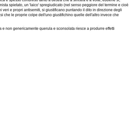
tica è spesso condiviso tanto a destra che a sinistra e a volte, ebbene sì,
nista spietato, un 'laico' spregiudicato (nel senso peggiore del termine e cioè
veri e propri antisemiti, si giustificano puntando il dito in direzione degli
si che le proprie colpe dell'uno giustifichino quelle dell'altro invece che
tta e non genericamente querula e sconsolata riesce a produrre effetti