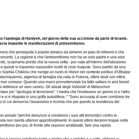
 l'apologia di Haniyeh, nel giorno della sua uccisione da parte di Israele.
cia impunite le manifestazioni di antisemitismo.
ia nera che perseguita il popolo ebraico da almeno un paio di millenni e che
 convinto. La ragione è che l'antisemitismo non ha un solo padre e una sola
to, scopriamo presto che la nuova setta - pur nata all'interno dell'ebraismo
quindi vi risparmio riassuntini inutili di cose risapute. Sono partito da una
 Sophia Chikirou che svolge un ruolo di rilievo nel contesto politico d'Oltralpe
inquenne, algerina di famiglia ma nata in Francia, ottimi studi con ottimi
ica non comune. Quando una mano provvidenziale ha fatto saltare in aria Ismail
definisce un vero casino. Gli alleati degli 'indomiti' di Mélenchon
re per "apologia di terrorismo". I media che l'invitavano un giorno sì e l'altro
si è rifugiata in una goffa autodifesa: " “Sono accusata di aver condiviso tre
o in cui denuncia l'assassinio e ricorda che per questo la resistenza del
o armato "perché denuncio e condanno i suoi atti terroristici contro le
cenda non merita ulteriori approfondimenti. In questi ultimi decenni troppe volte
mitismo per poi, di fronte alle reazioni arrabbiate, fare una rapida