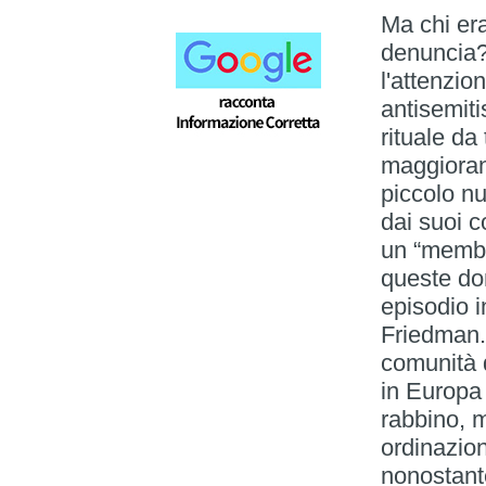
Ma chi era
denuncia?
l'attenzi
antisemiti
rituale d
maggioranz
piccolo n
dai suoi c
un “membr
queste do
episodio 
Friedman.
comunità 
in Europa 
rabbino, m
ordinazio
nonostante 