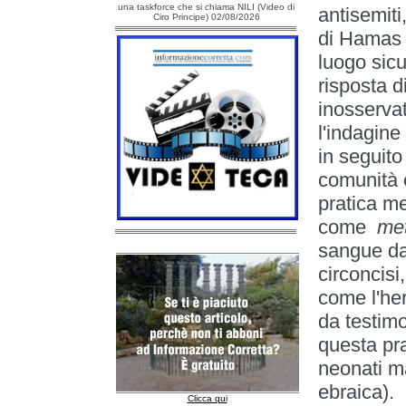
una taskforce che si chiama NILI (Video di
antisemiti
Ciro Principe) 02/08/2026
di Hamas d
luogo sicu
risposta d
inosserva
l'indagine
in seguit
comunità 
pratica med
come
met
sangue da
circoncisi
come l'he
da testimo
questa pr
neonati ma
ebraica).
Clicca qui