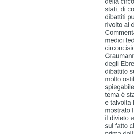
della circ
stati, di 
dibattiti p
rivolto ai 
Commentan
medici ted
circoncis
Graumann,
degli Ebre
dibattito 
molto osti
spiegabile
tema è sta
e talvolta
mostrato l
il divieto 
sul fatto 
prima dell