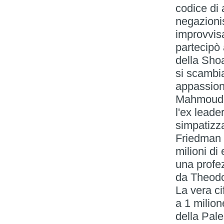
codice di 
negazioni
improvvis
partecipò
della Sho
si scambi
appassiona
Mahmoud A
l'ex leade
simpatizz
Friedman 
milioni di 
una profe
da Theodor
La vera ci
a 1 milion
della Pale