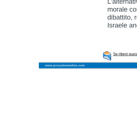
L'alternat
morale com
dibattito,
Israele a
Se ritieni que
www.jerusalemonline.com