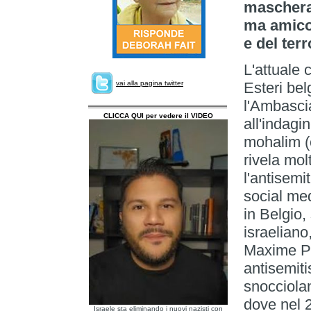
maschera
ma amico 
e del ter
L'attuale 
vai alla pagina twitter
Esteri bel
l'Ambascia
CLICCA QUI per vedere il VIDEO
all'indagi
mohalim (c
rivela mo
l'antisemi
social med
in Belgio,
israeliano
Maxime Pr
antisemiti
snocciolan
dove nel 2
Israele sta eliminando i nuovi nazisti con