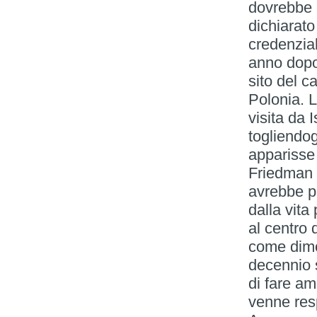
dovrebbe e
dichiarato
credenzial
anno dopo
sito del c
Polonia. L
visita da 
togliendog
apparisse 
Friedman a
avrebbe pr
dalla vita
al centro 
come dimo
decennio 
di fare a
venne resp