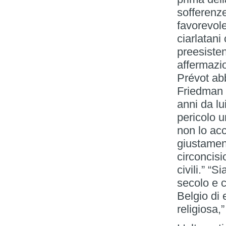
sofferenz
favorevole
ciarlatani
preesisten
affermazi
Prévot abb
Friedman c
anni da lu
pericolo 
non lo ac
giustament
circoncisi
civili.” “
secolo e c
Belgio di 
religiosa,