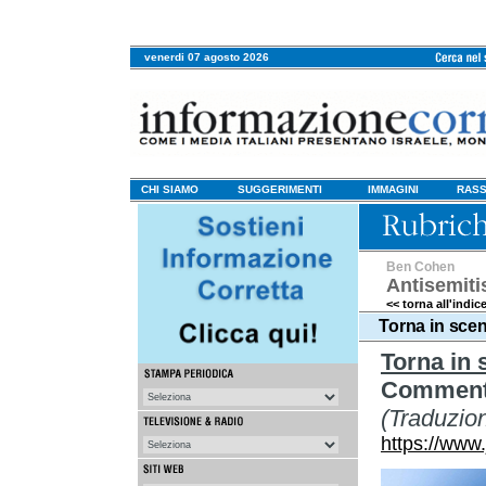
venerdi 07 agosto 2026
CHI SIAMO
SUGGERIMENTI
IMMAGINI
RASS
Ben Cohen
Antisemit
<< torna all'indic
Torna in sce
Torna in 
Comment
(Traduzio
https://www.