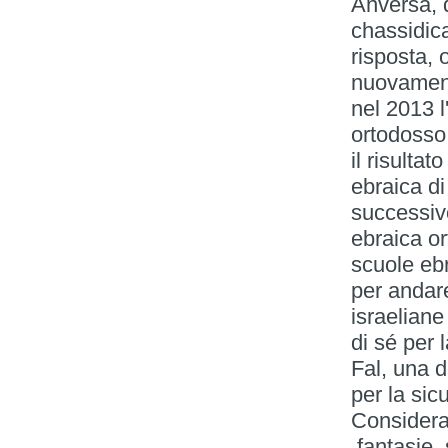
Anversa, 
chassidica
risposta, 
nuovament
nel 2013 l
ortodosso,
il risulta
ebraica di
successiv
ebraica or
scuole eb
per andar
israeliane
di sé per 
Fal, una 
per la sic
Considera
fantasie, 