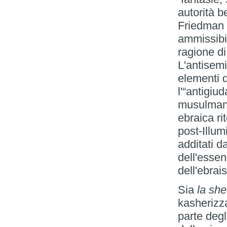
autorità b
Friedman 
ammissibil
ragione di
L'antisem
elementi d
l'“antigiu
musulmane 
ebraica ri
post-Illum
additati d
dell'essen
dell'ebrai
Sia
la she
kasherizz
parte degl