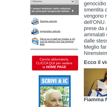
genocidio
smentita d
I numeri telefonici delle redazioni
dei principali telegiornali italiani.
vengono r
dell'ONU. 
Stampa articolo
prese da a
Ingrandisci articolo
ammalati 
Clicca su e-mail per inviare a chi
dalle stes
vuoi la pagina che hai appena
letto
Meglio fa
Nirenstein
Caro/a abbonato/a,
Ecco il vi
CLICCA QUI per vedere
la
HOME PAGE
Fiamma N