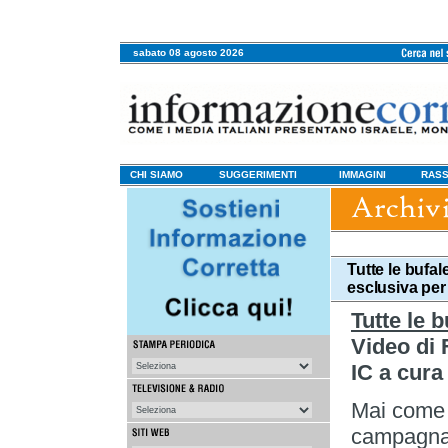
sabato 08 agosto 2026
CHI SIAMO
SUGGERIMENTI
IMMAGINI
RASS
Tutte le bufa
esclusiva per
Tutte le 
Video di 
IC a cura
Mai come i
campagna 