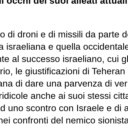
i occhi dei suoi alleati attual
io di droni e di missili da parte 
ca israeliana e quella occidental
e al successo israeliano, cui gl
io, le giustificazioni di Teheran p
iana di dare una parvenza di ver
ridicole anche ai suoi stessi citt
 uno scontro con Israele e di 
 nei confronti del nemico sionis