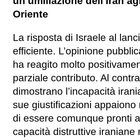
un'umiliazione dell'Iran agl
Oriente
La risposta di Israele al lanc
efficiente. L’opinione pubbli
ha reagito molto positivament
parziale contributo. Al contrar
dimostrano l’incapacità iran
sue giustificazioni appaiono 
di essere comunque pronti ad
capacità distruttive iraniane