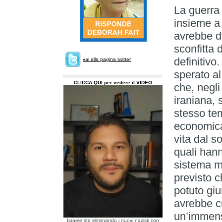
La guerra d
insieme a 
avrebbe d
sconfitta 
definitivo
vai alla pagina twitter
sperato al
CLICCA QUI per vedere il VIDEO
che, negli
iraniana, 
stesso te
economica 
vita dal 
quali han
sistema m
previsto c
potuto giu
avrebbe cr
un’immens
Israele sta eliminando i nuovi nazisti con