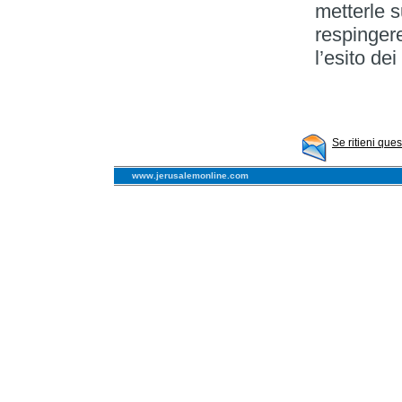
metterle s
respingere
l’esito de
Se ritieni que
www.jerusalemonline.com