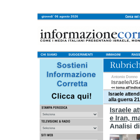
giovedi` 06 agosto 2026
CHI SIAMO
SUGGERIMENTI
IMMAGINI
RASS
Antonio Donno
Israele/US
<< torna all'indic
Israele attend
alla guerra 2
Israele at
e Iran, m
Analisi d