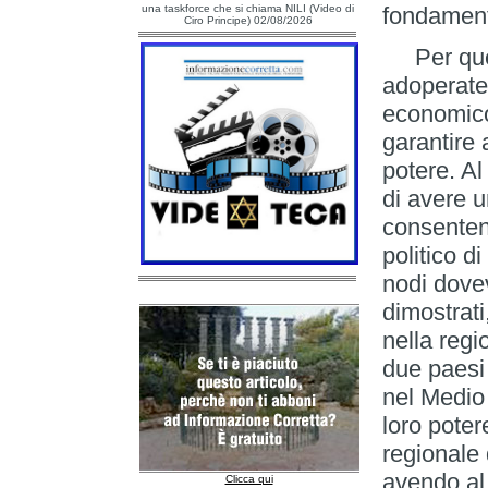
una taskforce che si chiama NILI (Video di
fondamenta
Ciro Principe) 02/08/2026
Per quest
adoperate 
economico 
garantire 
potere. Al
di avere u
consentend
politico di
nodi dovev
dimostrati
nella regi
due paesi
nel Medio 
loro poter
regionale 
avendo al 
Clicca qui