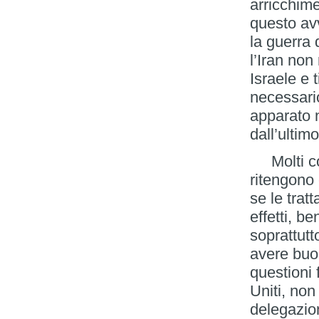
arricchime
questo avv
la guerra 
l’Iran non
Israele e 
necessario
apparato 
dall’ultimo
Molti com
ritengono 
se le trat
effetti, be
soprattutt
avere buon
questioni 
Uniti, non
delegazio