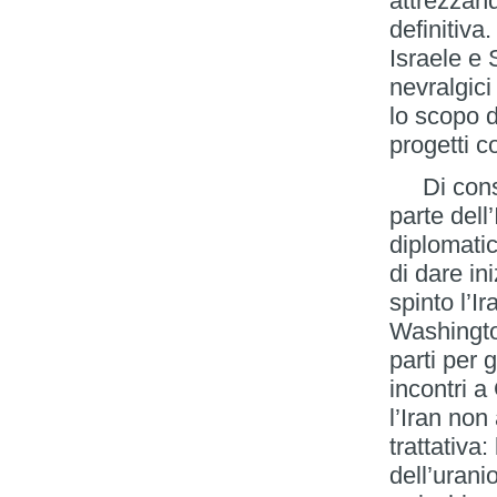
attrezzand
definitiva
Israele e S
nevralgici
lo scopo d
progetti c
Di conseg
parte dell
diplomatic
di dare in
spinto l’I
Washington
parti per 
incontri 
l’Iran non
trattativa
dell’urani