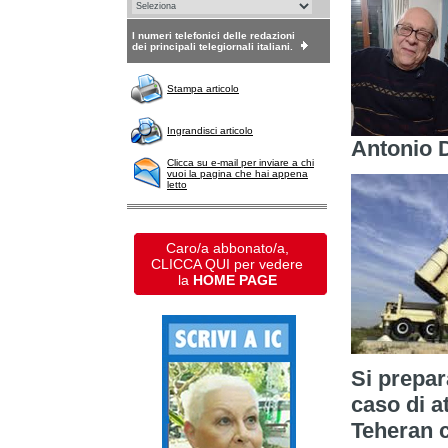
I numeri telefonici delle redazioni
dei principali telegiornali italiani.
Stampa articolo
Ingrandisci articolo
Antonio 
Clicca su e-mail per inviare a chi
vuoi la pagina che hai appena
letto
Caro/a abbonato/a,
CLICCA QUI per vedere
la
HOME PAGE
Si prepara
caso di a
Teheran c