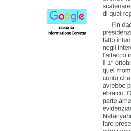
scatenare 
di quei re
Fin dagli
presidenz
fatto inte
negli inter
l’attacco 
il 1° otto
quel momen
conto che 
avrebbe po
ebraico. D
parte amer
evidenzian
Netanyahu
fare prese